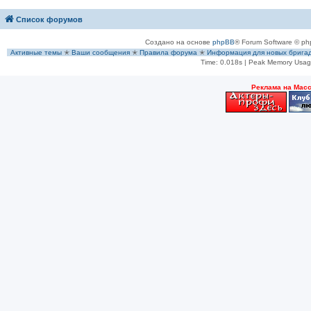
Список форумов
Создано на основе
phpBB
® Forum Software © ph
Активные темы
✭
Ваши сообщения
✭
Правила форума
✭
Информация для новых брига
Time: 0.018s
| Peak Memory Usage
Рeклама на Мас