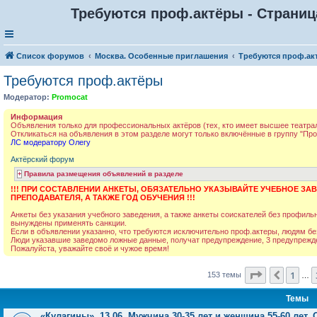
Требуются проф.актёры - Страниц
Список форумов
Москва. Особенные приглашения
Требуются проф.ак
Требуются проф.актёры
Модератор:
Promocat
Информация
Объявления только для профессиональных актёров (тех, кто имеет высшее театра
Откликаться на объявления в этом разделе могут только включённые в группу "Пр
ЛС модератору Олегу
Актёрский форум
Правила размещения объявлений в разделе
!!! ПРИ СОСТАВЛЕНИИ АНКЕТЫ, ОБЯЗАТЕЛЬНО УКАЗЫВАЙТЕ УЧЕБНОЕ З
ПРЕПОДАВАТЕЛЯ, А ТАКЖЕ ГОД ОБУЧЕНИЯ !!!
Анкеты без указания учебного заведения, а также анкеты соискателей без профил
вынуждены применять санкции.
Если в объявлении указанно, что требуются исключительно проф.актеры, людям бе
Люди указавшие заведомо ложные данные, получат предупреждение, 3 предупрежден
Пожалуйста, уважайте своё и чужое время!
Страница
7
1
Пред.
153 темы
…
Темы
«Кулагины», 13.06. Мужчина 30-35 лет и женщина 55-60 лет. 