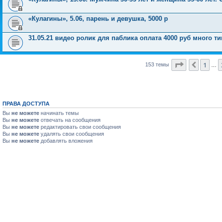
«Кулагины», 5.06, парень и девушка, 5000 р
31.05.21 видео ролик для паблика оплата 4000 руб много т
Страница
7
1
Пред.
153 темы
…
ПРАВА ДОСТУПА
Вы
не можете
начинать темы
Вы
не можете
отвечать на сообщения
Вы
не можете
редактировать свои сообщения
Вы
не можете
удалять свои сообщения
Вы
не можете
добавлять вложения