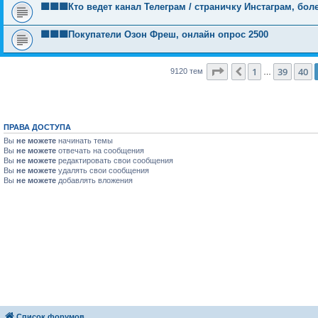
🟩🟩🟩Кто ведет канал Телеграм / страничку Инстаграм, бо
🟩🟩🟩Покупатели Озон Фреш, онлайн опрос 2500
Страница
41
из
365
1
39
40
Пред.
9120 тем
…
ПРАВА ДОСТУПА
Вы
не можете
начинать темы
Вы
не можете
отвечать на сообщения
Вы
не можете
редактировать свои сообщения
Вы
не можете
удалять свои сообщения
Вы
не можете
добавлять вложения
Список форумов