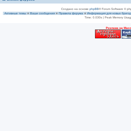
Создано на основе
phpBB
® Forum Software © ph
Активные темы
✭
Ваши сообщения
✭
Правила форума
✭
Информация для новых брига
Time: 0.030s
| Peak Memory Usage
Рeклама на Мас