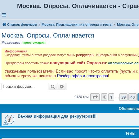
Москва. Опросы. Оплачивается - Стра
Список форумов
Москва. Приглашения на опросы и тесты
Москва. Опр
Москва. Опросы. Оплачивается
Модератор:
простомария
Информация
Создавать темы в этом разделе могут лишь
рекрутеры
. Информация о получении
популярный сайт Oopros.ru
Предлагаем посетить также
:
оплачиваемые оп
Уважаемые пользователи! Если вас просят что-то оплатить (пусть и с
обман и сразу же пишите в
Разбор афёр и лохотронов
!
Поиск
Расширенный поиск
Страница
41
из
365
1
39
40
Пред.
9120 тем
…
Объявлен
Важная информация для рекрутеров!!!
Темы