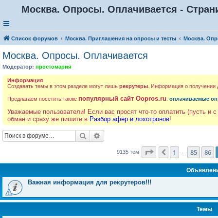
Москва. Опросы. Оплачивается - Стран
Список форумов
Москва. Приглашения на опросы и тесты
Москва. Опр
Москва. Опросы. Оплачивается
Модератор:
простомария
Информация
Создавать темы в этом разделе могут лишь
рекрутеры
. Информация о получении
популярный сайт Oopros.ru
Предлагаем посетить также
:
оплачиваемые оп
Уважаемые пользователи! Если вас просят что-то оплатить (пусть и с
обман и сразу же пишите в
Разбор афёр и лохотронов
!
Поиск
Расширенный поиск
Страница
87
из
366
1
85
86
Пред.
9135 тем
…
Объявлен
Важная информация для рекрутеров!!!
Темы