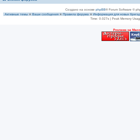
Создано на основе
phpBB
® Forum Software © ph
Активные темы
✭
Ваши сообщения
✭
Правила форума
✭
Информация для новых брига
Time: 0.027s
| Peak Memory Usage
Рeклама на Мас