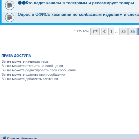
🟠🟠Кто ведет каналы в телеграмм и рекламирует товары
Опрос в ОФИСЕ компании по колбасным изделиям и снекам ж
Страница
87
из
366
1
85
86
Пред.
9135 тем
…
ПРАВА ДОСТУПА
Вы
не можете
начинать темы
Вы
не можете
отвечать на сообщения
Вы
не можете
редактировать свои сообщения
Вы
не можете
удалять свои сообщения
Вы
не можете
добавлять вложения
Список форумов