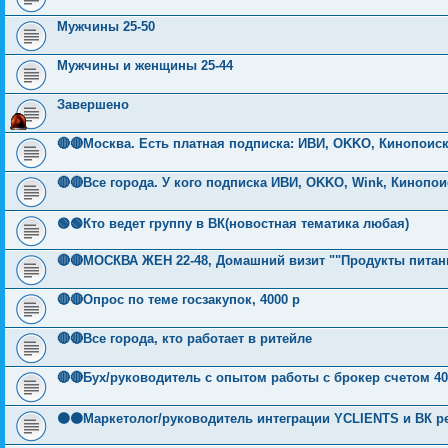
Мужчины 25-50
Мужчины и женщины 25-44
Завершено
🔴🔴Москва. Есть платная подписка: ИВИ, OKKO, Кинопоиск
🔴🔴Все города. У кого подписка ИВИ, OKKO, Wink, Кинопои
🟢🟢Кто ведет группу в ВК(новостная тематика любая)
🔴🔴МОСКВА ЖЕН 22-48, Домашний визит ""Продукты питан
🔴🔴Опрос по теме госзакупок, 4000 р
🔴🔴Все города, кто работает в ритейле
🔴🔴Бух/руководитель с опытом работы с брокер счетом 40
🟠🟠Маркетолог/руководитель интеграции YCLIENTS и ВК 