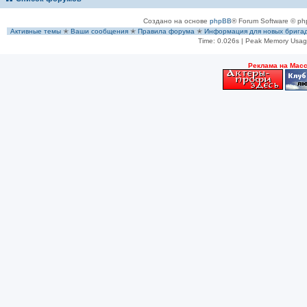
Создано на основе
phpBB
® Forum Software © ph
Активные темы
✭
Ваши сообщения
✭
Правила форума
✭
Информация для новых брига
Time: 0.026s
| Peak Memory Usage
Рeклама на Мас