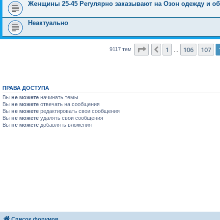
Женщины 25-45 Регулярно заказывают на Озон одежду и об
Неактуально
Страница
108
из
365
1
106
107
Пред.
9117 тем
…
ПРАВА ДОСТУПА
Вы
не можете
начинать темы
Вы
не можете
отвечать на сообщения
Вы
не можете
редактировать свои сообщения
Вы
не можете
удалять свои сообщения
Вы
не можете
добавлять вложения
Список форумов