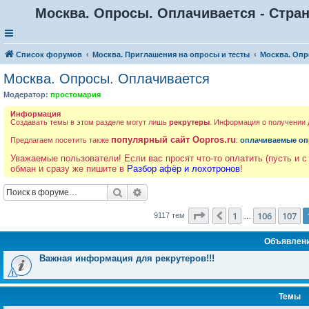
Москва. Опросы. Оплачивается - Стран
Список форумов
Москва. Приглашения на опросы и тесты
Москва. Опр
Москва. Опросы. Оплачивается
Модератор:
простомария
Информация
Создавать темы в этом разделе могут лишь
рекрутеры
. Информация о получении
популярный сайт Oopros.ru
Предлагаем посетить также
:
оплачиваемые оп
Уважаемые пользователи! Если вас просят что-то оплатить (пусть и с
обман и сразу же пишите в
Разбор афёр и лохотронов
!
Поиск
Расширенный поиск
Страница
108
из
365
1
106
107
Пред.
9117 тем
…
Объявлен
Важная информация для рекрутеров!!!
Темы