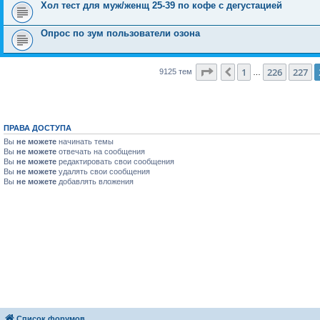
Хол тест для муж/женщ 25-39 по кофе с дегустацией
Опрос по зум пользователи озона
Страница
228
из
365
1
226
227
Пред.
9125 тем
…
ПРАВА ДОСТУПА
Вы
не можете
начинать темы
Вы
не можете
отвечать на сообщения
Вы
не можете
редактировать свои сообщения
Вы
не можете
удалять свои сообщения
Вы
не можете
добавлять вложения
Список форумов