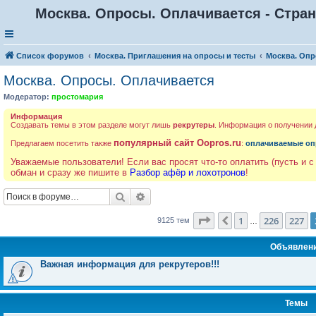
Москва. Опросы. Оплачивается - Стран
Список форумов
Москва. Приглашения на опросы и тесты
Москва. Опр
Москва. Опросы. Оплачивается
Модератор:
простомария
Информация
Создавать темы в этом разделе могут лишь
рекрутеры
. Информация о получении
популярный сайт Oopros.ru
Предлагаем посетить также
:
оплачиваемые оп
Уважаемые пользователи! Если вас просят что-то оплатить (пусть и с
обман и сразу же пишите в
Разбор афёр и лохотронов
!
Поиск
Расширенный поиск
Страница
228
из
365
1
226
227
Пред.
9125 тем
…
Объявлен
Важная информация для рекрутеров!!!
Темы