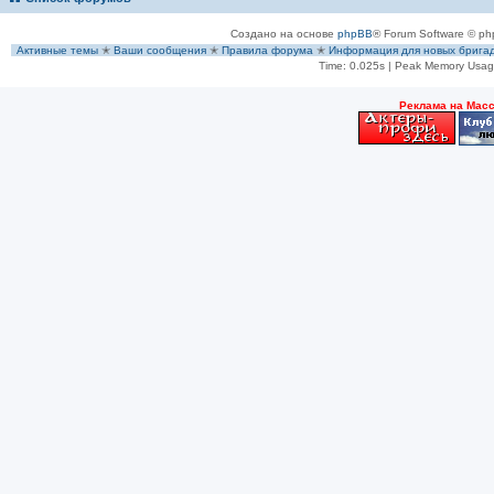
Создано на основе
phpBB
® Forum Software © ph
Активные темы
✭
Ваши сообщения
✭
Правила форума
✭
Информация для новых брига
Time: 0.025s
| Peak Memory Usage
Рeклама на Мас