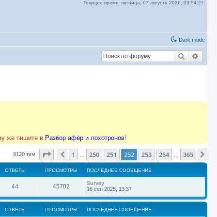
Текущее время:
пятница, 07 августа 2026,
03:54:28
Dark mode
Поиск
Расш
азу же пишите в
Разбор афёр и лохотронов
!
Страница
252
из
365
1
250
251
252
253
254
365
Пред.
Сл
9120 тем
…
…
ОТВЕТЫ
ПРОСМОТРЫ
ПОСЛЕДНЕЕ СООБЩЕНИЕ
П
Survey
О
П
44
45702
о
16 сен 2025, 13:37
с
т
р
л
е
ОТВЕТЫ
ПРОСМОТРЫ
ПОСЛЕДНЕЕ СООБЩЕНИЕ
в
о
д