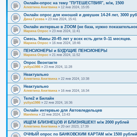
Онлайн-опрос на тему "ПУТЕШЕСТВИЯ", м/ж, 1500
Алевтина Анитвина
»
12 янв 2024, 15:05
Онлайн опрос для юношей и девушек 14-24 лет, 3000 руб
Дина Гусева
»
23 янв 2024, 15:41
Онлайн интервью в ZOOM (не база, нужно показательное
Марина Опрос
»
23 янв 2024, 11:41
Смесь. Мамы 20-45 лет у всех есть дети 0–11 месяцев.
Марина Опрос
»
16 янв 2024, 18:46
ПЕНСИОНЕРЫ и БУДУЩИЕ ПЕНСИОНЕРЫ
Марина Опрос
»
21 янв 2024, 11:52
Опрос Вконтакте
yuliya1986
»
23 янв 2024, 11:28
Неактуально
Алевтина Анитвина
»
22 янв 2024, 10:38
Неактуально
Алевтина Анитвина
»
16 янв 2024, 16:34
Теле2 и Билайн
yuliya1986
»
22 янв 2024, 16:36
Онлайн интервью для Автовледельцев
Marelena
»
22 янв 2024, 13:43
ИЩЕМ БЛИЗНЕЦОВ И БЛИЗНЯШЕК!! м/ж 2000 рублей
Алевтина Анитвина
»
20 окт 2023, 17:39
ОЧНЫЙ опрос по БАНКОВСКИМ КАРТАМ м/ж 1500 рубле