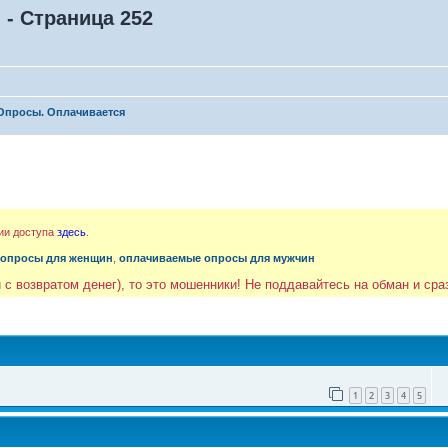
- Страница 252
Опросы. Оплачивается
ии доступа
здесь
.
 опросы для женщин
,
оплачиваемые опросы для мужчин
 с возвратом денег), то это мошенники! Не поддавайтесь на обман и ср
1
2
3
4
5