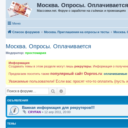
Москва. Опросы. Оплачивается 
Массовки.net. Форум о заработке на съёмках и промоакциях
Меню
Список форумов
Москва. Приглашения на опросы и тесты
Москва. 
Москва. Опросы. Оплачивается
Модератор:
простомария
Информация
Создавать темы в этом разделе могут лишь
рекрутеры
. Информация о получен
популярный сайт Oopros.ru
Предлагаем посетить также
:
оплачиваемые
Уважаемые пользователи! Если вас просят что-то оплатить (пусть и
Поиск
Расширенный поиск
ОБЪЯВЛЕНИЯ
Важная информация для рекрутеров!!!
CRYFAN
»
12 апр 2011, 20:00
ТЕМЫ