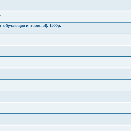
.
- обучающее интервью!). 1500р.
й