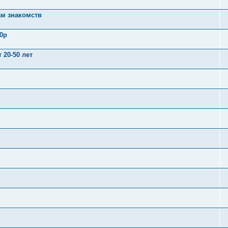
ам знакомств
0р
 20-50 лет