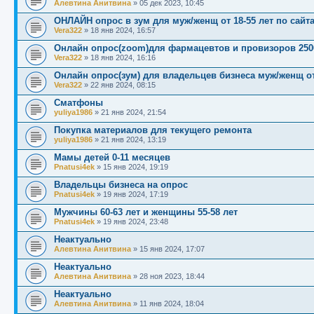
Алевтина Анитвина
»
05 дек 2023, 10:45
ОНЛАЙН опрос в зум для муж/женщ от 18-55 лет по сайт
Vera322
»
18 янв 2024, 16:57
Онлайн опрос(zoom)для фармацевтов и провизоров 250
Vera322
»
18 янв 2024, 16:16
Онлайн опрос(зум) для владельцев бизнеса муж/женщ от
Vera322
»
22 янв 2024, 08:15
Сматфоны
yuliya1986
»
21 янв 2024, 21:54
Покупка материалов для текущего ремонта
yuliya1986
»
21 янв 2024, 13:19
Мамы детей 0-11 месяцев
Pnatusi4ek
»
15 янв 2024, 19:19
Владельцы бизнеса на опрос
Pnatusi4ek
»
19 янв 2024, 17:19
Мужчины 60-63 лет и женщины 55-58 лет
Pnatusi4ek
»
19 янв 2024, 23:48
Неактуально
Алевтина Анитвина
»
15 янв 2024, 17:07
Неактуально
Алевтина Анитвина
»
28 ноя 2023, 18:44
Неактуально
Алевтина Анитвина
»
11 янв 2024, 18:04