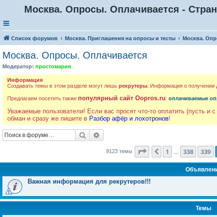
Москва. Опросы. Оплачивается - Стран
Список форумов
Москва. Приглашения на опросы и тесты
Москва. Опр
Москва. Опросы. Оплачивается
Модератор:
простомария
Информация
Создавать темы в этом разделе могут лишь
рекрутеры
. Информация о получении
популярный сайт Oopros.ru
Предлагаем посетить также
:
оплачиваемые оп
Уважаемые пользователи! Если вас просят что-то оплатить (пусть и с
обман и сразу же пишите в
Разбор афёр и лохотронов
!
Поиск
Расширенный поиск
Страница
340
из
365
1
338
339
Пред.
9123 темы
…
Объявлен
Важная информация для рекрутеров!!!
Темы