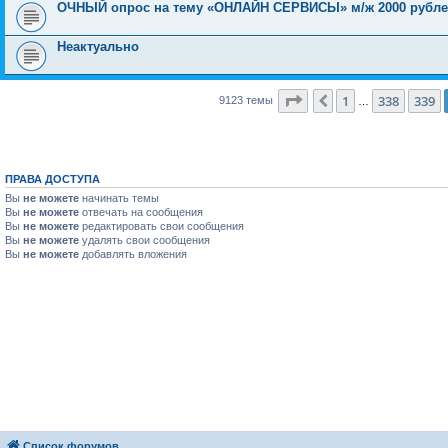
ОЧНЫЙ опрос на тему «ОНЛАЙН СЕРВИСЫ» м/ж 2000 рубл
Неактуально
Страница
340
из
365
1
338
339
Пред.
9123 темы
…
ПРАВА ДОСТУПА
Вы
не можете
начинать темы
Вы
не можете
отвечать на сообщения
Вы
не можете
редактировать свои сообщения
Вы
не можете
удалять свои сообщения
Вы
не можете
добавлять вложения
Список форумов