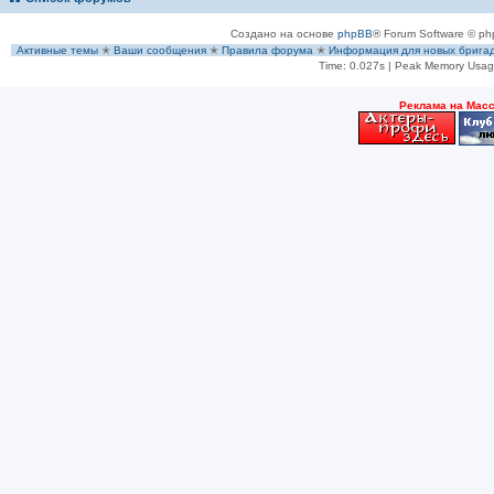
Создано на основе
phpBB
® Forum Software © ph
Активные темы
✭
Ваши сообщения
✭
Правила форума
✭
Информация для новых брига
Time: 0.027s
| Peak Memory Usage
Рeклама на Мас