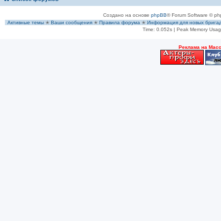
Создано на основе
phpBB
® Forum Software © ph
Активные темы
✭
Ваши сообщения
✭
Правила форума
✭
Информация для новых брига
Time: 0.052s
| Peak Memory Usage
Рeклама на Мас