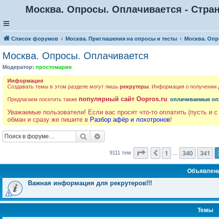
Москва. Опросы. Оплачивается - Стран
Список форумов
Москва. Приглашения на опросы и тесты
Москва. Опр
Москва. Опросы. Оплачивается
Модератор:
простомария
Информация
Создавать темы в этом разделе могут лишь
рекрутеры
. Информация о получении
популярный сайт Oopros.ru
Предлагаем посетить также
:
оплачиваемые оп
Уважаемые пользователи! Если вас просят что-то оплатить (пусть и с
обман и сразу же пишите в
Разбор афёр и лохотронов
!
Поиск
Расширенный поиск
Страница
342
из
365
1
340
341
Пред.
9111 тем
…
Объявлен
Важная информация для рекрутеров!!!
Темы