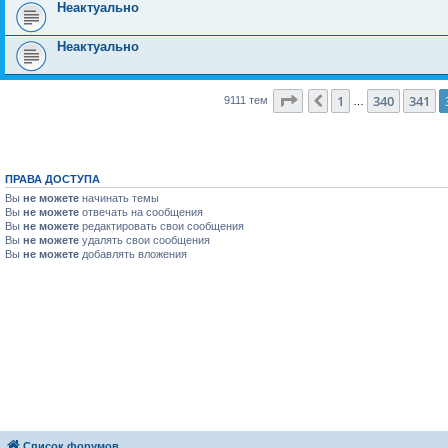
Неактуально
Неактуально
Страница
342
из
365
1
340
341
Пред.
9111 тем
…
ПРАВА ДОСТУПА
Вы
не можете
начинать темы
Вы
не можете
отвечать на сообщения
Вы
не можете
редактировать свои сообщения
Вы
не можете
удалять свои сообщения
Вы
не можете
добавлять вложения
Список форумов