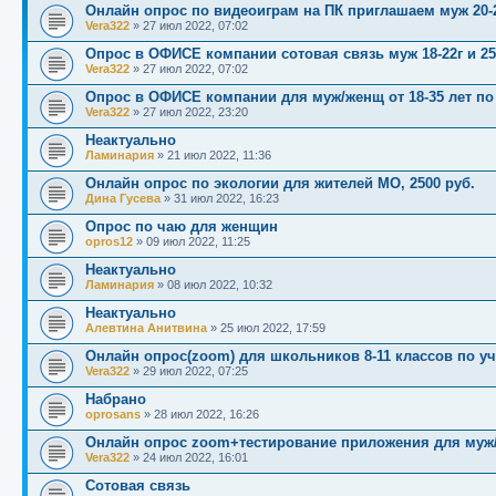
Онлайн опрос по видеоиграм на ПК приглашаем муж 20-27
Vera322
»
27 июл 2022, 07:02
Опрос в ОФИСЕ компании сотовая связь муж 18-22г и 25
Vera322
»
27 июл 2022, 07:02
Опрос в ОФИСЕ компании для муж/женщ от 18-35 лет п
Vera322
»
27 июл 2022, 23:20
Неактуально
Ламинария
»
21 июл 2022, 11:36
Онлайн опрос по экологии для жителей МО, 2500 руб.
Дина Гусева
»
31 июл 2022, 16:23
Опрос по чаю для женщин
opros12
»
09 июл 2022, 11:25
Неактуально
Ламинария
»
08 июл 2022, 10:32
Неактуально
Алевтина Анитвина
»
25 июл 2022, 17:59
Онлайн опрос(zoom) для школьников 8-11 классов по у
Vera322
»
29 июл 2022, 07:25
Набрано
oprosans
»
28 июл 2022, 16:26
Онлайн опрос zoom+тестирование приложения для муж/ж
Vera322
»
24 июл 2022, 16:01
Сотовая связь