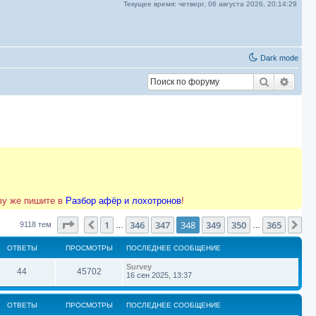
Текущее время:
четверг, 06 августа 2026,
20:14:30
Dark mode
Поиск
Расш
азу же пишите в
Разбор афёр и лохотронов
!
Страница
348
из
365
1
346
347
348
349
350
365
Пред.
Сл
9118 тем
…
…
ОТВЕТЫ
ПРОСМОТРЫ
ПОСЛЕДНЕЕ СООБЩЕНИЕ
П
Survey
О
П
44
45702
о
16 сен 2025, 13:37
с
т
р
л
е
ОТВЕТЫ
ПРОСМОТРЫ
ПОСЛЕДНЕЕ СООБЩЕНИЕ
в
о
д