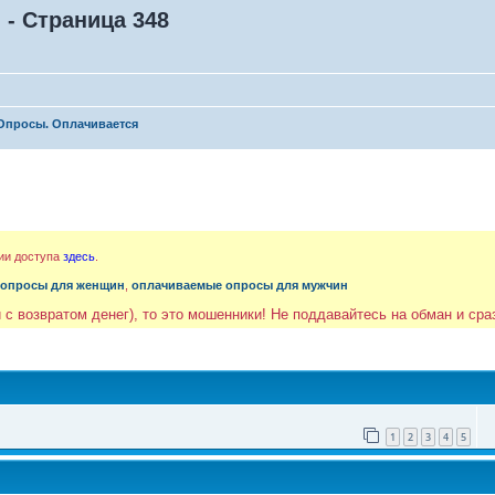
- Страница 348
Опросы. Оплачивается
ии доступа
здесь
.
 опросы для женщин
,
оплачиваемые опросы для мужчин
 с возвратом денег), то это мошенники! Не поддавайтесь на обман и ср
1
2
3
4
5