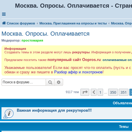
Москва. Опросы. Оплачивается - Стран
Список форумов
Москва. Приглашения на опросы и тесты
Москва. Опр
Москва. Опросы. Оплачивается
Модератор:
простомария
Информация
Создавать темы в этом разделе могут лишь
рекрутеры
. Информация о получении
популярный сайт Oopros.ru
Предлагаем посетить также
:
оплачиваемые оп
Уважаемые пользователи! Если вас просят что-то оплатить (пусть и с
обман и сразу же пишите в
Разбор афёр и лохотронов
!
Поиск
Расширенный поиск
Страница
352
из
365
1
350
351
Пред.
9117 тем
…
Объявлен
Важная информация для рекрутеров!!!
Темы