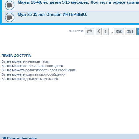
Мамы 20-40лет, детей 5-15 месяцев. Хол тест в офисе комп
Муж 25-35 лет Онлайн ИНТЕРВЬЮ.
Страница
352
из
365
1
350
351
Пред.
9117 тем
…
ПРАВА ДОСТУПА
Вы
не можете
начинать темы
Вы
не можете
отвечать на сообщения
Вы
не можете
редактировать свои сообщения
Вы
не можете
удалять свои сообщения
Вы
не можете
добавлять вложения
Список форумов