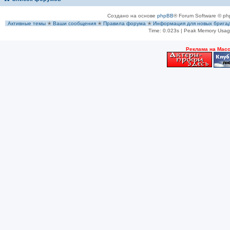
Создано на основе
phpBB
® Forum Software © ph
Активные темы
✭
Ваши сообщения
✭
Правила форума
✭
Информация для новых брига
Time: 0.023s
| Peak Memory Usage
Рeклама на Мас