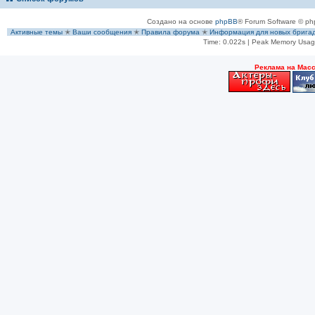
Создано на основе
phpBB
® Forum Software © ph
Активные темы
✭
Ваши сообщения
✭
Правила форума
✭
Информация для новых брига
Time: 0.022s
| Peak Memory Usage
Рeклама на Мас