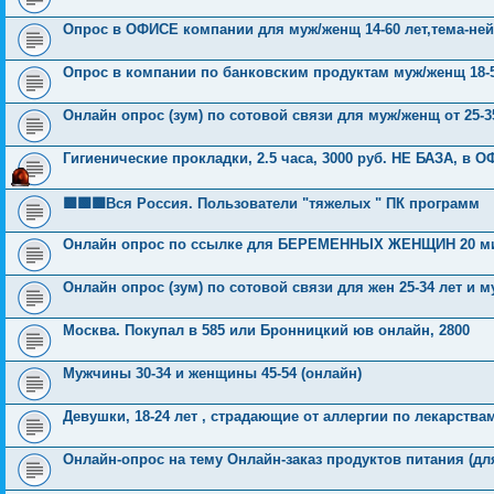
Опрос в ОФИСЕ компании для муж/женщ 14-60 лет,тема-ней
Опрос в компании по банковским продуктам муж/женщ 18-5
Онлайн опрос (зум) по сотовой связи для муж/женщ от 25-
Гигиенические прокладки, 2.5 часа, 3000 руб. НЕ БАЗА, в 
🟩🟩🟩Вся Россия. Пользователи "тяжелых " ПК программ
Онлайн опрос по ссылке для БЕРЕМЕННЫХ ЖЕНЩИН 20 мин
Онлайн опрос (зум) по сотовой связи для жен 25-34 лет и му
Москва. Покупал в 585 или Бронницкий юв онлайн, 2800
Мужчины 30-34 и женщины 45-54 (онлайн)
Девушки, 18-24 лет , страдающие от аллергии по лекарства
Онлайн-опрос на тему Онлайн-заказ продуктов питания (дл