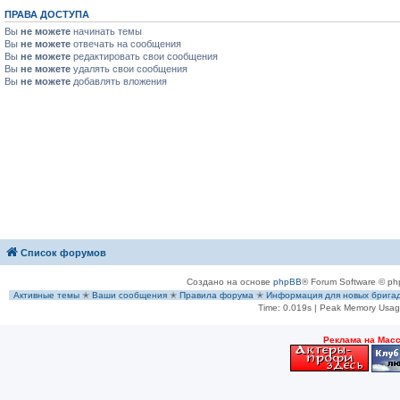
ПРАВА ДОСТУПА
Вы
не можете
начинать темы
Вы
не можете
отвечать на сообщения
Вы
не можете
редактировать свои сообщения
Вы
не можете
удалять свои сообщения
Вы
не можете
добавлять вложения
Список форумов
Создано на основе
phpBB
® Forum Software © ph
Активные темы
✭
Ваши сообщения
✭
Правила форума
✭
Информация для новых брига
Time: 0.019s
| Peak Memory Usage
Рeклама на Мас