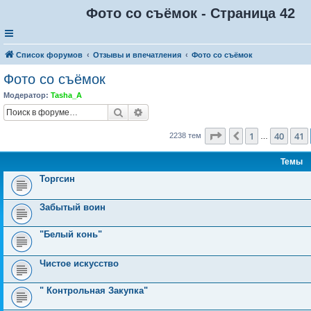
Фото со съёмок - Страница 42
Список форумов
Отзывы и впечатления
Фото со съёмок
Фото со съёмок
Модератор:
Tasha_A
Поиск
Расширенный поиск
Страница
42
из
90
1
40
41
Пред.
2238 тем
…
Темы
Торгсин
Забытый воин
"Белый конь"
Чистое искусство
" Контрольная Закупка"