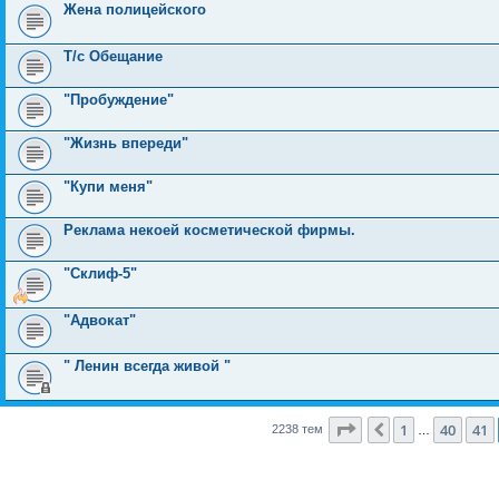
Жена полицейского
Т/с Обещание
"Пробуждение"
"Жизнь впереди"
"Купи меня"
Реклама некоей косметической фирмы.
"Склиф-5"
"Адвокат"
" Ленин всегда живой "
Страница
42
из
90
1
40
41
Пред.
2238 тем
…