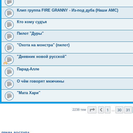
Клип группа FIRE GRANNY - Из-под дуба (Наши АМС)
Кто кому судъя
Пилот "Дуры"
"Охота на монстра" (пилот)
"Дневник новой русской"
Парад-Алле
О чём говорят мкжчины
"Мата Хари"
Страница
32
из
90
1
30
31
Пред.
2238 тем
…
ПРАВА ДОСТУПА