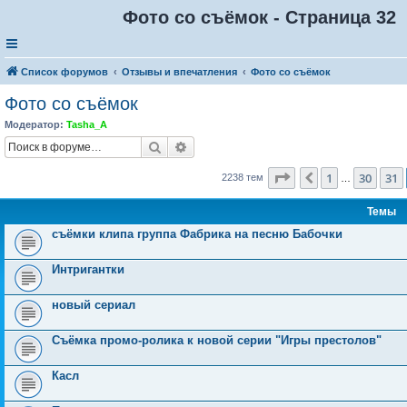
Фото со съёмок - Страница 32
Список форумов
Отзывы и впечатления
Фото со съёмок
Фото со съёмок
Модератор:
Tasha_A
Поиск
Расширенный поиск
Страница
32
из
90
1
30
31
Пред.
2238 тем
…
Темы
съёмки клипа группа Фабрика на песню Бабочки
Интригантки
новый сериал
Съёмка промо-ролика к новой серии "Игры престолов"
Касл