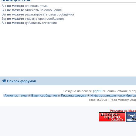
Вы
не можете
начинать темы
Вы
не можете
отвечать на сообщения
Вы
не можете
редактировать свои сообщения
Вы
не можете
удалять свои сообщения
Вы
не можете
добавлять вложения
Список форумов
Создано на основе
phpBB
® Forum Software © ph
Активные темы
✭
Ваши сообщения
✭
Правила форума
✭
Информация для новых брига
Time: 0.020s
| Peak Memory Usag
Рeклама на Мас