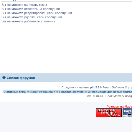
Вы
не можете
начинать темы
Вы
не можете
отвечать на сообщения
Вы
не можете
редактировать свои сообщения
Вы
не можете
удалять свои сообщения
Вы
не можете
добавлять вложения
Список форумов
Создано на основе
phpBB
® Forum Software © ph
Активные темы
✭
Ваши сообщения
✭
Правила форума
✭
Информация для новых брига
Time: 0.047s
| Peak Memory Usage
Рeклама на Мас