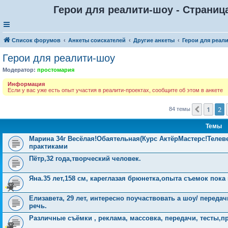
Герои для реалити-шоу - Страниц
Список форумов
Анкеты соискателей
Другие анкеты
Герои для реал
Герои для реалити-шоу
Модератор:
простомария
Информация
Если у вас уже есть опыт участия в реалити-проектах, сообщите об этом в анкете
1
2
Пред.
84 темы
Темы
Марина 34г Весёлая!Обаятельная(Курс АктёрМастерс!Теле
практиками
Пётр,32 года,творческий человек.
Яна.35 лет,158 см, кареглазая брюнетка,опыта съемок пока 
Елизавета, 29 лет, интересно поучаствовать а шоу/ перед
речь.
Различные съёмки , реклама, массовка, передачи, тесты,п