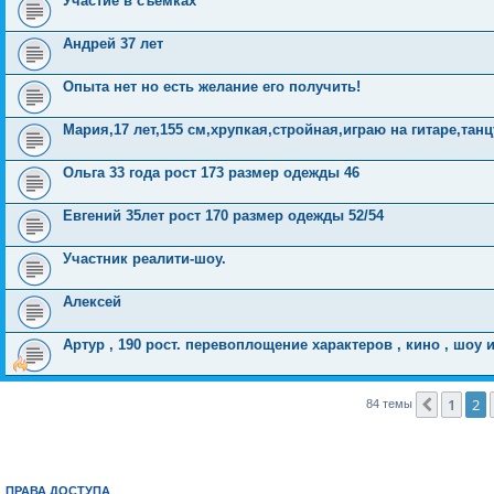
Участие в съёмках
Андрей 37 лет
Опыта нет но есть желание его получить!
Мария,17 лет,155 см,хрупкая,стройная,играю на гитаре,та
Ольга 33 года рост 173 размер одежды 46
Евгений 35лет рост 170 размер одежды 52/54
Участник реалити-шоу.
Алексей
Артур , 190 рост. перевоплощение характеров , кино , шоу 
1
2
Пред.
84 темы
ПРАВА ДОСТУПА