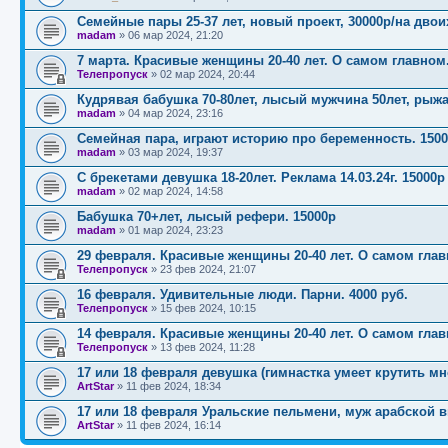
Семейные пары 25-37 лет, новый проект, 30000р/на двои
madam
»
06 мар 2024, 21:20
7 марта. Красивые женщины 20-40 лет. О самом главном.
Телепропуск
»
02 мар 2024, 20:44
Кудрявая бабушка 70-80лет, лысый мужчина 50лет, рыжа
madam
»
04 мар 2024, 23:16
Семейная пара, играют историю про беременность. 1500
madam
»
03 мар 2024, 19:37
С брекетами девушка 18-20лет. Реклама 14.03.24г. 15000р
madam
»
02 мар 2024, 14:58
Бабушка 70+лет, лысый рефери. 15000р
madam
»
01 мар 2024, 23:23
29 февраля. Красивые женщины 20-40 лет. О самом главн
Телепропуск
»
23 фев 2024, 21:07
16 февраля. Удивительные люди. Парни. 4000 руб.
Телепропуск
»
15 фев 2024, 10:15
14 февраля. Красивые женщины 20-40 лет. О самом главн
Телепропуск
»
13 фев 2024, 11:28
17 или 18 февраля девушка (гимнастка умеет крутить мн
ArtStar
»
11 фев 2024, 18:34
17 или 18 февраля Уральские пельмени, муж арабской в
ArtStar
»
11 фев 2024, 16:14