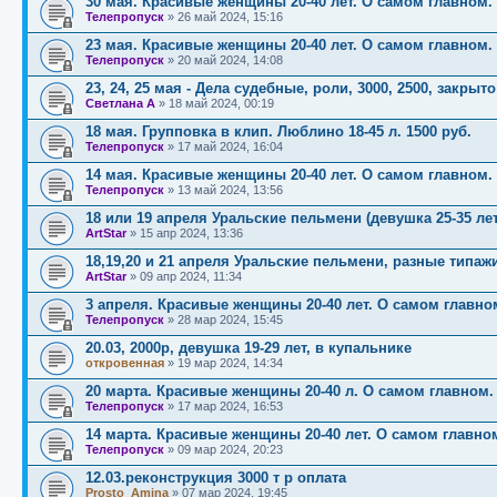
30 мая. Красивые женщины 20-40 лет. О самом главном. 
Телепропуск
»
26 май 2024, 15:16
23 мая. Красивые женщины 20-40 лет. О самом главном. 
Телепропуск
»
20 май 2024, 14:08
23, 24, 25 мая - Дела судебные, роли, 3000, 2500, закрыто
Светлана А
»
18 май 2024, 00:19
18 мая. Групповка в клип. Люблино 18-45 л. 1500 руб.
Телепропуск
»
17 май 2024, 16:04
14 мая. Красивые женщины 20-40 лет. О самом главном. 
Телепропуск
»
13 май 2024, 13:56
18 или 19 апреля Уральские пельмени (девушка 25-35 лет
ArtStar
»
15 апр 2024, 13:36
18,19,20 и 21 апреля Уральские пельмени, разные типаж
ArtStar
»
09 апр 2024, 11:34
3 апреля. Красивые женщины 20-40 лет. О самом главном
Телепропуск
»
28 мар 2024, 15:45
20.03, 2000р, девушка 19-29 лет, в купальнике
откровенная
»
19 мар 2024, 14:34
20 марта. Красивые женщины 20-40 л. О самом главном. 
Телепропуск
»
17 мар 2024, 16:53
14 марта. Красивые женщины 20-40 лет. О самом главном
Телепропуск
»
09 мар 2024, 20:23
12.03.реконструкция 3000 т р оплата
Prosto_Amina
»
07 мар 2024, 19:45