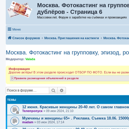
Москва. Фотокастинг на группов
дублёров - Страница 6
Массовки.net. Форум о заработке на съёмках и промоакциях
Меню
Список форумов
Москва. Приглашения на кастинги
Москва. Фотока
Москва. Фотокастинг на групповку, эпизод, р
Модератор:
Valada
Информация
Дорогие актёры! В этом разделе происходит ОТБОР ПО ФОТО. Если вы не разме
Правила размещения объявлений в разделе
Поиск
Расширенный поиск
ТЕМЫ
12 июня. Красивые женщины 20-40 лет. О самом главном
Телепропуск
»
09 июн 2024, 21:10
Мужчины и женщины 65+ . Реклама. Съемка 18.06. 15000
madam
»
03 июн 2024, 17:14