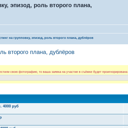
ку, эпизод, роль второго плана,
стинг на групповку, эпизод, роль второго плана, дублёров
оль второго плана, дублёров
стили свою фотографию, то ваша заявка на участие в съёмке будет проигнорирована
. 4000 руб
р