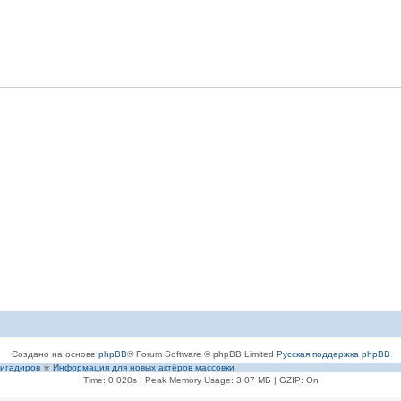
Создано на основе
phpBB
® Forum Software © phpBB Limited
Русская поддержка phpBB
игадиров
✭
Информация для новых актёров массовки
Time: 0.020s
| Peak Memory Usage: 3.07 МБ | GZIP: On