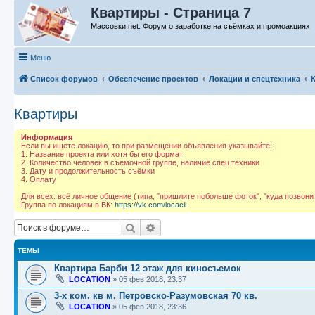
Квартиры - Страница 7
Массовки.net. Форум о заработке на съёмках и промоакциях
Меню
Список форумов
Обеспечение проектов
Локации и спецтехника
Квартиры
Информация
Если вы ищете локацию, то при размещении объявления указывайте:
1. Название проекта или хотя бы его формат
2. Количество человек в съемочной группе, наличие спец.техники
3. Дату и продолжительность съёмки
4. Оплату
Для всех: всё личное общение (типа, "пришлите побольше фоток", "куда позвонит
Группа по локациям в ВК:
https://vk.com/locacii
Поиск
Расширенный поиск
ТЕМЫ
Квартира Барби 12 этаж для киносъемок
LOСАTION
»
05 фев 2018, 23:37
3-х ком. кв м. Петровско-Разумовская 70 кв.
LOСАTION
»
05 фев 2018, 23:36