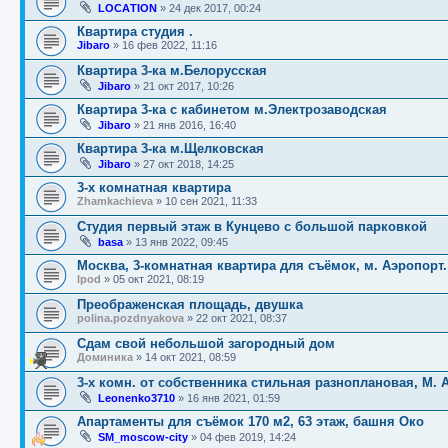
LOСАTION
»
24 дек 2017, 00:24
Квартира студия .
Jibaro
»
16 фев 2022, 11:16
Квартира 3-ка м.Белорусская
Jibaro
»
21 окт 2017, 10:26
Квартира 3-ка с кабинетом м.Электрозаводская
Jibaro
»
21 янв 2016, 16:40
Квартира 3-ка м.Щелковская
Jibaro
»
27 окт 2018, 14:25
3-х комнатная квартира
Zhamkachieva
»
10 сен 2021, 11:33
Студия первый этаж в Кунцево с большой парковкой
basa
»
13 янв 2022, 09:45
Москва, 3-комнатная квартира для съёмок, м. Аэропорт.
Ipod
»
05 окт 2021, 08:19
Преображенская площадь, двушка
polina.pozdnyakova
»
22 окт 2021, 08:37
Сдам свой небольшой загородный дом
Доминика
»
14 окт 2021, 08:59
3-х комн. от собственника стильная разноплановая, М. 
Leonenko3710
»
16 янв 2021, 01:59
Апартаменты для съёмок 170 м2, 63 этаж, башня Око
SM_moscow-city
»
04 фев 2019, 14:24