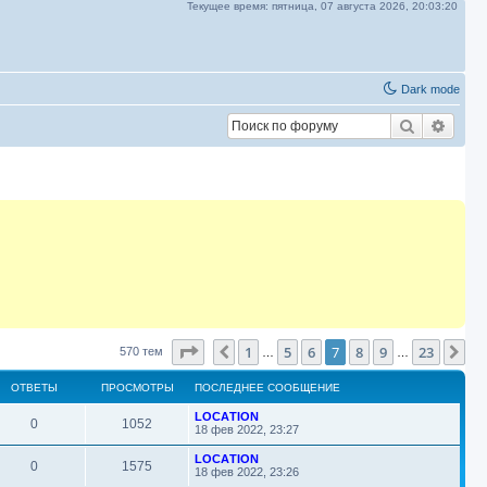
Текущее время:
пятница, 07 августа 2026,
20:03:20
Dark mode
Поиск
Расш
Страница
7
из
23
1
5
6
7
8
9
23
Пред.
Сл
570 тем
…
…
ОТВЕТЫ
ПРОСМОТРЫ
ПОСЛЕДНЕЕ СООБЩЕНИЕ
П
LOСАTION
О
П
0
1052
о
18 фев 2022, 23:27
с
т
р
л
П
LOСАTION
О
П
0
1575
е
о
18 фев 2022, 23:26
в
о
д
с