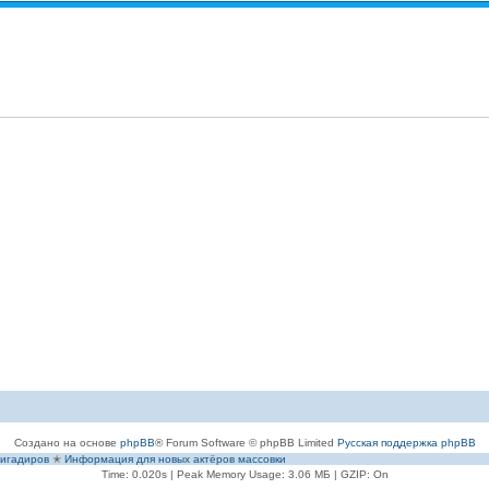
Создано на основе
phpBB
® Forum Software © phpBB Limited
Русская поддержка phpBB
игадиров
✭
Информация для новых актёров массовки
Time: 0.020s
| Peak Memory Usage: 3.06 МБ | GZIP: On