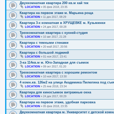
Двухкомнатная квартира 200 кв.м хай тек
LOСАTION
»
05 фев 2018, 23:35
Квартира на первом этаже м. Марьина роща
LOСАTION
»
11 дек 2017, 08:29
Квартира 3-х комнатная в ХРУЩЕВКЕ м. Кузьминки
LOСАTION
»
24 дек 2017, 00:28
Трехкомнатная квартира с кухней-студия
LOСАTION
»
10 авг 2017, 21:28
Квартира с темными стенами
LOСАTION
»
20 май 2017, 20:56
Квартира с большой лоджией
LOСАTION
»
01 ноя 2017, 23:41
З-ка 114кв.м м. Юго-Западная для съемок
LOСАTION
»
09 окт 2017, 01:20
Трехкомнатная квартира с хорошим ремонтом
LOСАTION
»
10 ноя 2017, 13:30
4 комн.кв. 126м2 на улице Академика Пилюгина под съе
LOСАTION
»
25 янв 2018, 23:34
Квартира для киносъемок витражные окна
LOСАTION
»
24 дек 2017, 00:29
Квартира на первом этаже, удобная парковка
LOСАTION
»
05 фев 2018, 23:35
Двухкомнатная квартира м. Университет c детской комн