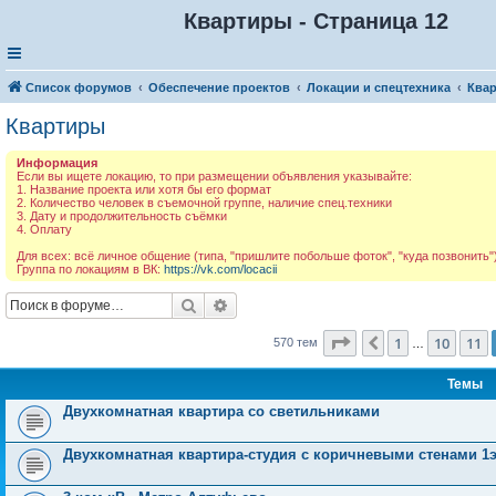
Квартиры - Страница 12
Список форумов
Обеспечение проектов
Локации и спецтехника
Ква
Квартиры
Информация
Если вы ищете локацию, то при размещении объявления указывайте:
1. Название проекта или хотя бы его формат
2. Количество человек в съемочной группе, наличие спец.техники
3. Дату и продолжительность съёмки
4. Оплату
Для всех: всё личное общение (типа, "пришлите побольше фоток", "куда позвонить")
Группа по локациям в ВК:
https://vk.com/locacii
Поиск
Расширенный поиск
Страница
12
из
23
1
10
11
Пред.
570 тем
…
Темы
Двухкомнатная квартира со светильниками
Двухкомнатная квартира-студия c коричневыми стенами 1