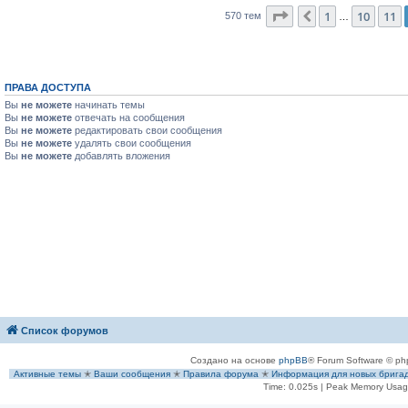
Страница
12
из
23
1
10
11
Пред.
570 тем
…
ПРАВА ДОСТУПА
Вы
не можете
начинать темы
Вы
не можете
отвечать на сообщения
Вы
не можете
редактировать свои сообщения
Вы
не можете
удалять свои сообщения
Вы
не можете
добавлять вложения
Список форумов
Создано на основе
phpBB
® Forum Software © ph
Активные темы
✭
Ваши сообщения
✭
Правила форума
✭
Информация для новых брига
Time: 0.025s
| Peak Memory Usage