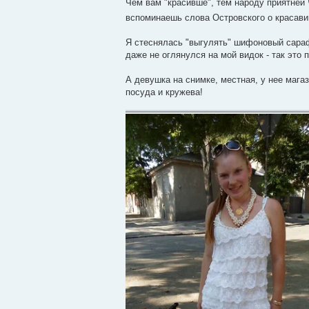
Чем вам "красивше", тем народу приятней
вспоминаешь слова Островского о красав
Я стеснялась "выгулять" шифоновый сарафа
даже не оглянулся на мой видок - так это 
А девушка на снимке, местная, у нее мага
посуда и кружева!