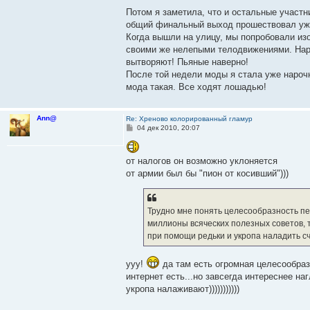
Потом я заметила, что и остальные участн
общий финальный выход прошествовал уж
Когда вышли на улицу, мы попробовали из
своими же нелепыми телодвижениями. Наро
вытворяют! Пьяные наверно!
После той недели моды я стала уже нарочн
мода такая. Все ходят лошадью!
Ann@
Re: Хреново колорированный гламур
С
04 дек 2010, 20:07
о
о
б
от налогов он возможно уклоняется
щ
е
от армии был бы "пион от косивший")))
н
и
е
Трудно мне понять целесообразность пе
миллионы всяческих полезных советов, те
при помощи редьки и укропа наладить с
ууу!
да там есть огромная целесообразн
интернет есть...но завсегда интереснее 
укропа налаживают)))))))))))