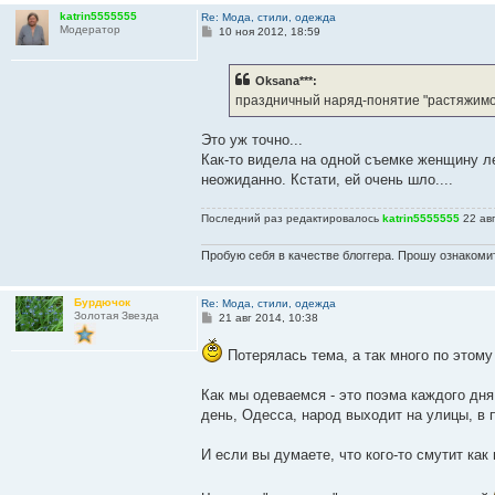
katrin5555555
Re: Мода, стили, одежда
Модератор
С
10 ноя 2012, 18:59
о
о
б
Oksana***:
щ
е
праздничный наряд-понятие "растяжимо
н
и
е
Это уж точно...
Как-то видела на одной съемке женщину ле
неожиданно. Кстати, ей очень шло....
Последний раз редактировалось
katrin5555555
22 авг
Пробую себя в качестве блоггера. Прошу ознакомит
Бурдючок
Re: Мода, стили, одежда
Золотая Звезда
С
21 авг 2014, 10:38
о
о
Потерялась тема, а так много по этому
б
щ
е
Как мы одеваемся - это поэма каждого дня,
н
и
день, Одесса, народ выходит на улицы, в 
е
И если вы думаете, что кого-то смутит как