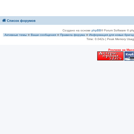
Список форумов
Создано на основе
phpBB
® Forum Software © ph
Активные темы
✭
Ваши сообщения
✭
Правила форума
✭
Информация для новых брига
Time: 0.042s
| Peak Memory Usage
Рeклама на Мас