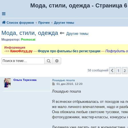
Мода, стили, одежда - Страница 6
Список форумов
Прочее
Другие темы
Мода, стили, одежда
⇐
Другие темы
Модератор:
Promocat
Информация
-==
КиноФлуд.ру
---
Форум про фильмы без регистрации
---
Пофлудить о
Поиск
Расширенный поиск
1
2
Пред.
58 сообщений
Ольга Терехова
Лошадью пошла
С
01 дек 2010, 12:20
о
о
Лошадью пошла
б
щ
е
Я всячески отбрыкивалась от походов на 
н
же мало личного впечатления, надо и разб
и
е
Она обожала любые светские тусовки, тем
фотохудожники, мастер-классы, конкурсы к
Людмила уже десять лет в журналистике, а