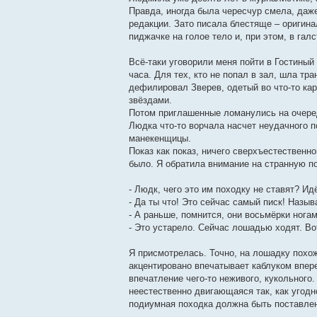
Правда, иногда была чересчур смела, даж
редакции. Зато писала блестяще – оригин
пиджачке на голое тело и, при этом, в гал
Всё-таки уговорили меня пойти в Гостины
часа. Для тех, кто не попал в зал, шла тр
дефилировал Зверев, одетый во что-то ка
звёздами.
Потом приглашенные ломанулись на очеред
Людка что-то ворчала насчет неудачного 
манекенщицы.
Показ как показ, ничего сверхъестественн
было. Я обратила внимание на странную п
- Людк, чего это им походку не ставят? Идё
- Да ты что! Это сейчас самый писк! Назы
- А раньше, помнится, они восьмёрки нога
- Это устарело. Сейчас лошадью ходят. Во
Я присмотрелась. Точно, на лошадку похо
акцентировано впечатывает каблуком впере
впечатление чего-то неживого, кукольного.
неестественно двигающаяся так, как угодн
подиумная походка должна быть поставле