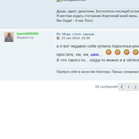
Дурак, идиот, дальтоник, Бесполезно носящий штан
Я мечтаю издать стотомник Изречений моей жены..
Мы Орда! - А нас Рать!
katrin5555555
Re: Мода, стили, одежда
Модератор
С
15 сен 2014, 23:39
о
о
а я вот недавно себе купила поросячье-р
б
щ
простите, хм, хм,
шею
...
е
А что такого-то... когда-то можно и в обтя
н
и
е
Пробую себя в качестве блоггера. Прошу ознакомит
1
2
Пред.
58 сообщений