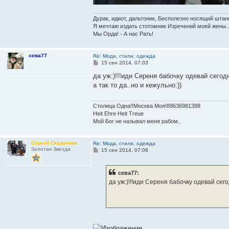
Дурак, идиот, дальтоник, Бесполезно носящий штан
Я мечтаю издать стотомник Изречений моей жены..
Мы Орда! - А нас Рать!
сева77
Re: Мода, стили, одежда
С
15 сен 2014, 07:03
о
о
да уж:)!!!иди Сереня бабочку одевай сегодня
б
а так то да..но и кежульно:))
щ
е
н
и
Столица Одна!!Москва Моя!89636981388
е
Heit Ehre Heit Treue
Мой Бог не называл меня рабом..
Сергей Сказочник
Re: Мода, стили, одежда
Золотая Звезда
С
15 сен 2014, 07:08
о
о
б
сева77:
щ
е
да уж:)!!!иди Сереня бабочку одевай сегодн
н
и
е