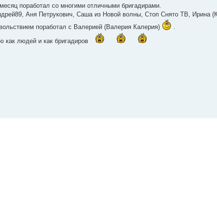
 месяц поработал со многими отличными бригадирами.
дрей89, Аня Петрукович, Саша из Новой волны, Стоп Снято ТВ, Ирина (Ки
вольствием поработал с Валерией (Валерия Калерия)
.
ю как людей и как бригадиров