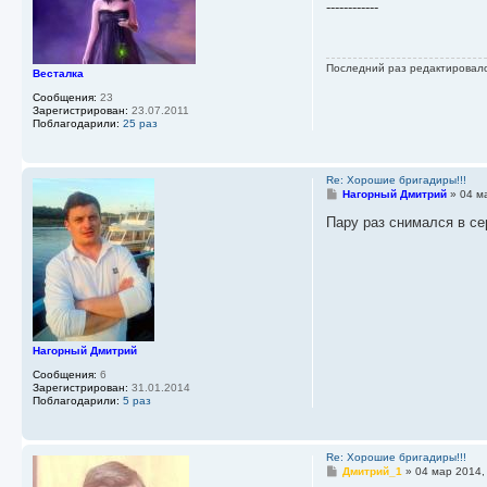
о
------------
б
щ
е
н
Последний раз редактировал
и
Весталка
е
Сообщения:
23
Зарегистрирован:
23.07.2011
Поблагодарили:
25 раз
Re: Хорошие бригадиры!!!
С
Нагорный Дмитрий
»
04 м
о
о
Пару раз снимался в се
б
щ
е
н
и
е
Нагорный Дмитрий
Сообщения:
6
Зарегистрирован:
31.01.2014
Поблагодарили:
5 раз
Re: Хорошие бригадиры!!!
С
Дмитрий_1
»
04 мар 2014,
о