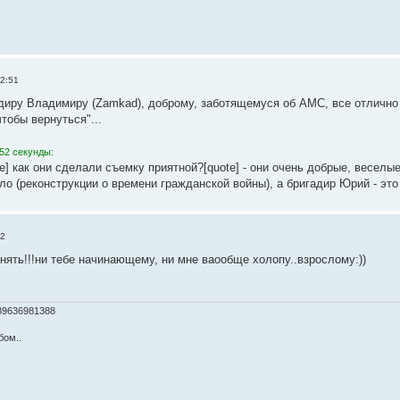
22:51
иру Владимиру (Zamkad), доброму, заботящемуся об АМС, все отлично 
тобы вернуться"...
52 секунды:
te] как они сделали съемку приятной?[quote] - они очень добрые, весел
ло (реконструкции о времени гражданской войны), а бригадир Юрий - это
12
онять!!!ни тебе начинающему, ни мне ваообще холопу..взрослому:))
89636981388
бом..