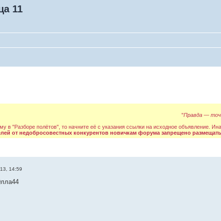
ца 11
"
Правда — точн
му в "Разборе полётов", то начните её с указания ссылки на исходное объявление. Ин
елей от недобросовестных конкурентов новичкам форума запрещено размещать
13, 14:59
Элла44