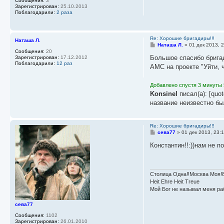
Сообщения:
3
Зарегистрирован:
25.10.2013
Поблагодарили:
2 раза
Re: Хорошие бригадиры!!!
Наташа Л.
С
Наташа Л.
»
01 дек 2013, 
о
Сообщения:
20
о
Большое спасибо бригад
Зарегистрирован:
17.12.2012
б
Поблагодарили:
12 раз
АМС на проекте "Уйти, ч
щ
е
н
Добавлено спустя 3 минуты 
и
е
Konsinel
писал(а): [quo
название неизвестно бы
Re: Хорошие бригадиры!!!
С
сева77
»
01 дек 2013, 23:
о
о
Константин!!:))нам не п
б
щ
е
н
и
Столица Одна!!Москва Моя!
е
Heit Ehre Heit Treue
Мой Бог не называл меня ра
сева77
Сообщения:
1102
Зарегистрирован:
26.01.2010