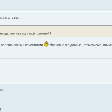
дек 2013, 23:14
они сделали съемку такой приятной?
 человеческими качествами
Написано же:добрые, отзывчивые, внима
3:27
:
!