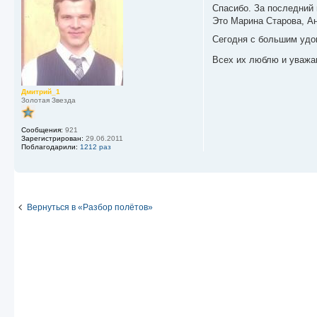
о
Спасибо. За последний
б
Это Марина Старова, Ан
щ
е
Сегодня с большим удо
н
и
е
Всех их люблю и уважа
Дмитрий_1
Золотая Звезда
Сообщения:
921
Зарегистрирован:
29.06.2011
Поблагодарили:
1212 раз
Вернуться в «Разбор полётов»