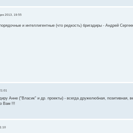
дек 2013, 19:55
орядочные и интеллигентные (что редкость) бригадиры - Андрей Серге
21:01
иру Анне ("Власик" и др. проекты) - всегда дружелюбная, позитивная, в
 Вам !!!
1:10