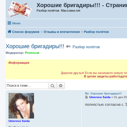
Хорошие бригадиры!!! - Страни
Разбор полётов. Массовки.net
Меню
Список форумов
Отзывы и впечатления
Разбор полётов
Хорошие бригадиры!!!
⇐
Разбор полётов
Модератор:
Promocat
Информация
Дорогие друзья! Если вы начинаете новую те
В целях защиты работодат
Поиск
Расширенный поиск
Re: Хорошие бригадиры!!!
С
Umerova Saida
»
01 дек 20
о
о
полностью согласна с 
б
щ
е
н
и
Umerova Saida
е