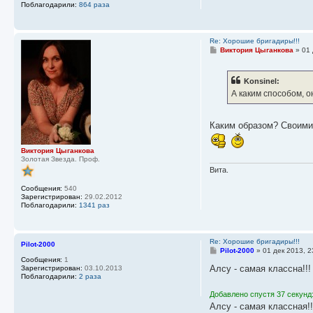
Поблагодарили:
864 раза
Re: Хорошие бригадиры!!!
С
Виктория Цыганкова
»
01 
о
о
б
Konsinel:
щ
е
А каким способом, 
н
и
е
Каким образом? Своими
Виктория Цыганкова
Золотая Звезда. Проф.
Вита.
Сообщения:
540
Зарегистрирован:
29.02.2012
Поблагодарили:
1341 раз
Re: Хорошие бригадиры!!!
Pilot-2000
С
Pilot-2000
»
01 дек 2013, 2
о
Сообщения:
1
о
Алсу - самая классна!!!
Зарегистрирован:
03.10.2013
б
Поблагодарили:
2 раза
щ
е
Добавлено спустя 37 секунд
н
Алсу - самая классная!!
и