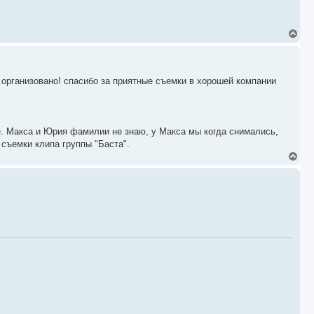
В
е
р
н
у
организовано! спасибо за приятные съемки в хорошей компании
т
ь
с
я
к
ые. Макса и Юрия фамилии не знаю, у Макса мы когда снимались,
н
а
 съемки клипа группы "Баста".
ч
В
а
е
л
р
у
н
у
т
ь
с
я
к
н
а
ч
а
л
у