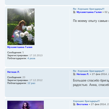
е
Re: Хорошие бригадиры!!!
С
Мухаметшина Галия
»
02 
о
о
По моему опыту самые п
б
щ
е
н
и
е
Мухаметшина Галия
Сообщения:
5
Зарегистрирован:
17.10.2013
Поблагодарили:
4 раза
Re: Хорошие бригадиры!!!
Наташа Л.
С
Наташа Л.
»
27 фев 2014, 
о
Сообщения:
20
о
Большое спасибо бригад
Зарегистрирован:
17.12.2012
б
Поблагодарили:
12 раз
радостью. Анна, спасибо
щ
е
н
и
е
Хорошие бригадиры!!!
С
Весталка
»
27 фев 2014, 2
о