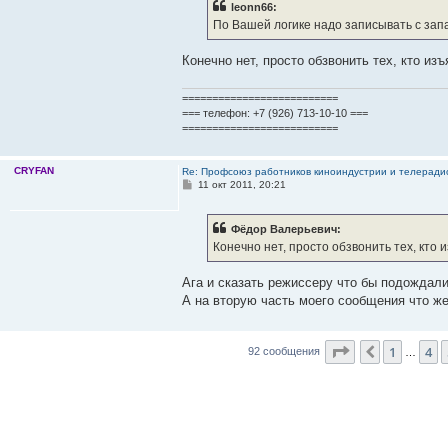
leonn66:
По Вашей логике надо записывать с за
Конечно нет, просто обзвонить тех, кто из
==========================
=== телефон: +7 (926) 713-10-10 ===
==========================
CRYFAN
Re: Профсоюз работников киноиндустрии и телерад
С
11 окт 2011, 20:21
о
о
б
Фёдор Валерьевич:
щ
е
Конечно нет, просто обзвонить тех, кто 
н
и
е
Ага и сказать режиссеру что бы подождали
А на вторую часть моего сообщения что же
Страница
6
из
1
4
Пред.
92 сообщения
…