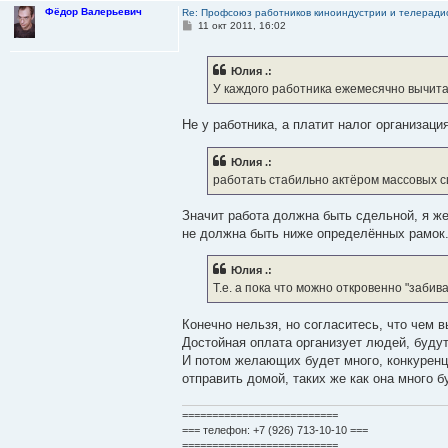
Фёдор Валерьевич
Re: Профсоюз работников киноиндустрии и телерад
С
11 окт 2011, 16:02
о
о
б
Юлия .:
щ
е
У каждого работника ежемесячно вычита
н
и
е
Не у работника, а платит налог организаци
Юлия .:
работать стабильно актёром массовых с
Значит работа должна быть сдельной, я же
не должна быть ниже определённых рамок
Юлия .:
Т.е. а пока что можно откровенно "заби
Конечно нельзя, но согласитесь, что чем
Достойная оплата организует людей, будут
И потом желающих будет много, конкуренци
отправить домой, таких же как она много б
==========================
=== телефон: +7 (926) 713-10-10 ===
==========================