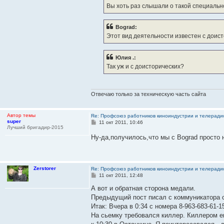
и
Вы хоть раз слышали о такой специальн
е
Bograd:
Этот вид деятельности известен с доис
Юлия .:
Так уж и с доисторических?
Отвечаю только за техническую часть сайта
Автор темы
Re: Профсоюз работников киноиндустрии и телерад
super
С
11 окт 2011, 10:46
Лучший бригадир-2015
о
о
Ну-да,получилось,что мы с Bograd просто
б
щ
е
н
и
Zerstorer
Re: Профсоюз работников киноиндустрии и телерад
е
С
11 окт 2011, 12:48
о
о
А вот и обратная сторона медали.
б
Предыдущий пост писал с коммуникатора с
щ
е
Итак: Вчера в 0:34 с номера 8-963-683-61-
н
На сьемку требовался киллер. Киллером е
и
е