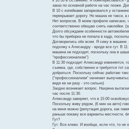
к 10:30 в Останкино. Я поинтересовался - 
заказ по основной работе на час позже. До
В 10 с копейками запарковался у останкин
перекрывает дорогу. Но машна не такси, а
Нет вопросов. В моем профиле написано, ч
соответственно обещаю снять наклейки. (з
Долго обсуждаем особенности автомобилей
что бы приборка не попала в кадр, посколь
Договорились обо всем. Я сижу в машине. 
подхожу к Алесандру - вроде все гут. В 11
машина не подходит, поскольку она в шаше
"профессионализм")
В 11:30 подходит Александр извиняется, го
съемка, где, собственно и требуется тот 
добраться. Поскольку сейчас работаю такси
("профессионализм" начинает выпучиватьс
видя ее ни разу - это сильно)
Заодно возникает вопрос. Нахрена вытаски
час после 11:30.
Александр заверяет, что в 15:00 освобожу
Поскольку живу рядом, (6 мин на авто) гов
на меня можно (репутация дорога, как памя
раньше покажу все варианты местности, бл
Гут?
Гут. Все клево. И вообще, если что, то не об