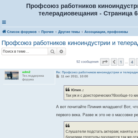
Профсоюз работников киноиндустр
телерадиовещания - Страница 6
Список форумов
Прочее
Другие темы
Ассоциации, профсоюзы
Профсоюз работников киноиндустрии и телер
Поиск
Расширенный поиск
Страница
6
из
1
4
Пред.
92 сообщения
…
adm2
Re: Профсоюз работников киноиндустрии и телерад
Тех.поддержка
С
11 окт 2011, 10:00
форума
о
о
б
Юлия .:
щ
е
Так уж и с доисторических?Вообще-то ки
н
и
е
А вот почитайте Плиния младшего! Вот, чт
первого века. Разве ж это не о массовке р
Слушатели подстать актерам; наняты и 
базилики спортулы раздаются так же откр