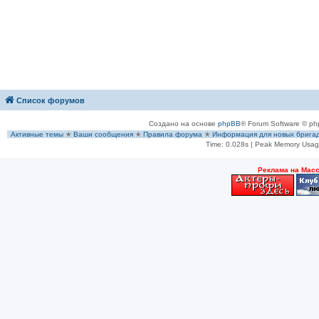
Список форумов
Создано на основе
phpBB
® Forum Software © ph
Активные темы
✭
Ваши сообщения
✭
Правила форума
✭
Информация для новых брига
Time: 0.028s
| Peak Memory Usage
Рeклама на Мас