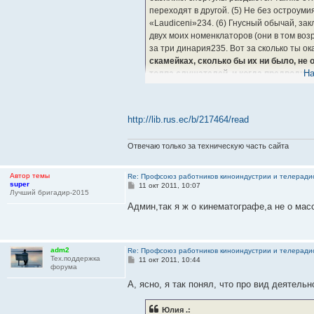
переходят в другой. (5) Не без остроум
«Laudiceni»234. (6) Гнусный обычай, за
двух моих номенклаторов (они в том возр
за три динария235. Вот за сколько ты 
скамейках, сколько бы их ни было, не 
На
толпа слушателей, и когда предводит
приветственные крики
236. (7) Знак ну
большинство не слушают, но так, как они
захочешь узнать, как кто говорит, тебе
http://lib.rus.ec/b/217464/read
угадать легко: знай, что хуже всего говор
Отвечаю только за техническую часть сайта
Автор темы
Re: Профсоюз работников киноиндустрии и телерад
super
С
11 окт 2011, 10:07
Лучший бригадир-2015
о
о
Админ,так я ж о кинематографе,а не о мас
б
щ
е
н
и
adm2
Re: Профсоюз работников киноиндустрии и телерад
е
Тех.поддержка
С
11 окт 2011, 10:44
форума
о
о
А, ясно, я так понял, что про вид деятель
б
щ
е
н
Юлия .: