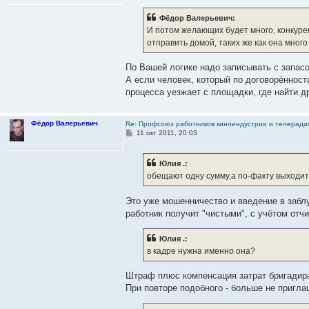
о
б
Фёдор Валерьевич:
щ
е
И потом желающих будет много, конкуре
н
отправить домой, таких же как она много
и
е
По Вашей логике надо записывать с запас
А если человек, который по договорённост
процесса уезжает с площадки, где найти д
Фёдор Валерьевич
Re: Профсоюз работников киноиндустрии и телерад
С
11 окт 2011, 20:03
о
о
б
Юлия .:
щ
е
обещают одну сумму,а по-факту выходит
н
и
е
Это уже мошенничество и введение в забл
работник получит "чистыми", с учётом отч
Юлия .:
в кадре нужна именно она?
Штраф плюс компенсация затрат бригадира
При повторе подобного - больше не пригла