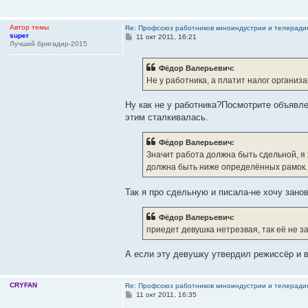
Автор темы
Re: Профсоюз работников киноиндустрии и телерад
super
С
11 окт 2011, 16:21
Лучший бригадир-2015
о
о
б
Фёдор Валерьевич:
щ
е
Не у работника, а платит налог организ
н
и
е
Ну как не у работника?Посмотрите объявл
этим сталкивалась.
Фёдор Валерьевич:
Значит работа должна быть сдельной, я 
должна быть ниже определённых рамок.
Так я про сдельную и писала-не хочу зано
Фёдор Валерьевич:
приедет девушка нетрезвая, так её не з
А если эту девушку утвердил режиссёр и в
CRYFAN
Re: Профсоюз работников киноиндустрии и телерад
С
11 окт 2011, 16:35
о