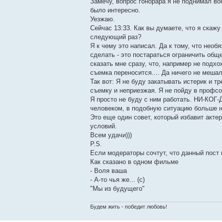
Замечу, вопрос гонорара я не поднимал во
было интересно.
Уезжаю.
Сейчас 13:33. Как вы думаете, что я скажу
следующий раз?
Я к чему это написал. Да к тому, что нео
сделать - это постараться ограничить общ
сказать мне сразу, что, например не подх
съемка переносится.... Да ничего не мешал
Так вот: Я не буду закатывать истерик и т
съемку и неприезжая. Я не пойду в профсо
Я просто не буду с ним работать. НИ-КОГ-
человеком, в подобную ситуацию больше н
Это еще один совет, который избавит акте
условий.
Всем удачи)))
P.S.
Если модераторы сочтут, что данный пост 
Как сказано в одном фильме
- Воля ваша
- А-то чья же... (с)
"Мы из будущего"
Будем жить - победит любовь!