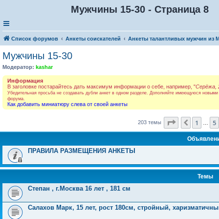
Мужчины 15-30 - Страница 8
Список форумов
Анкеты соискателей
Анкеты талантливых мужчин из 
Мужчины 15-30
Модератор:
kashar
Информация
В заголовке постарайтесь дать максимум информации о себе, например, "
Серёжа, 
Убедительная просьба не создавать дубли анкет в одном разделе. Дополняйте имеющуюся новыми
форума.
Как добавить миниатюру слева от своей анкеты
Страница
8
и
1
5
Пред.
203 темы
…
Объявлен
ПРАВИЛА РАЗМЕЩЕНИЯ АНКЕТЫ
Темы
Степан , г.Москва 16 лет , 181 см
Салахов Марк, 15 лет, рост 180см, стройный, харизматичн