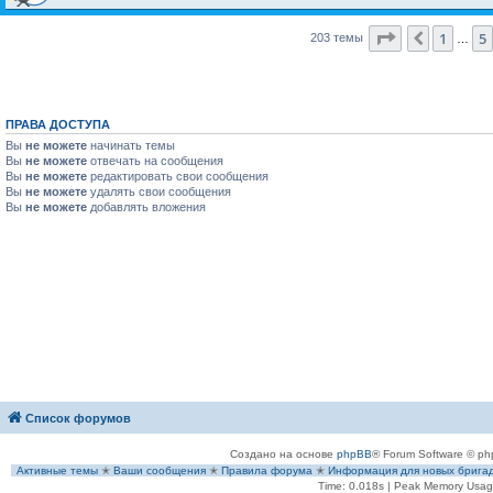
Страница
8
и
1
5
Пред.
203 темы
…
ПРАВА ДОСТУПА
Вы
не можете
начинать темы
Вы
не можете
отвечать на сообщения
Вы
не можете
редактировать свои сообщения
Вы
не можете
удалять свои сообщения
Вы
не можете
добавлять вложения
Список форумов
Создано на основе
phpBB
® Forum Software © ph
Активные темы
✭
Ваши сообщения
✭
Правила форума
✭
Информация для новых брига
Time: 0.018s
| Peak Memory Usage