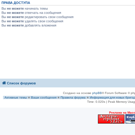
ПРАВА ДОСТУПА
Вы
не можете
начинать темы
Вы
не можете
отвечать на сообщения
Вы
не можете
редактировать свои сообщения
Вы
не можете
удалять свои сообщения
Вы
не можете
добавлять вложения
Список форумов
Создано на основе
phpBB
® Forum Software © ph
Активные темы
✭
Ваши сообщения
✭
Правила форума
✭
Информация для новых брига
Time: 0.020s
| Peak Memory Usage
Рeклама на Мас