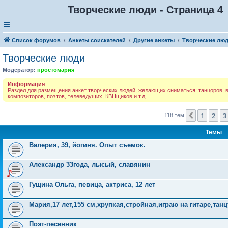
Творческие люди - Страница 4
Список форумов
Анкеты соискателей
Другие анкеты
Творческие лю
Творческие люди
Модератор:
простомария
Информация
Раздел для размещения анкет творческих людей, желающих сниматься: танцоров, в
композиторов, поэтов, телеведущих, КВНщиков и т.д.
1
2
3
Пред.
118 тем
Темы
Валерия, 39, йогиня. Опыт съемок.
Александр 33года, лысый, славянин
Гущина Ольга, певица, актриса, 12 лет
Мария,17 лет,155 см,хрупкая,стройная,играю на гитаре,та
Поэт-песенник