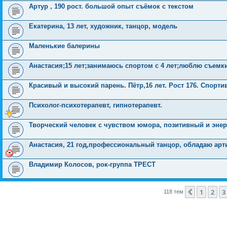
Артур , 190 рост. большой опыт съёмок с текстом
Екатерина, 13 лет, художник, танцор, модель
Маленькие балерины
Анастасия;15 лет;занимаюсь спортом с 4 лет;люблю съемки
Красивый и высокий парень. Пётр,16 лет. Рост 176. Спорт
Психолог-психотерапевт, гипнотерапевт.
Творческий человек с чувством юмора, позитивный и энер
Анастасия, 21 год,профессиональный танцор, обладаю ар
Владимир Колосов, рок-группа ТРЕСТ
1
2
3
Пред.
118 тем