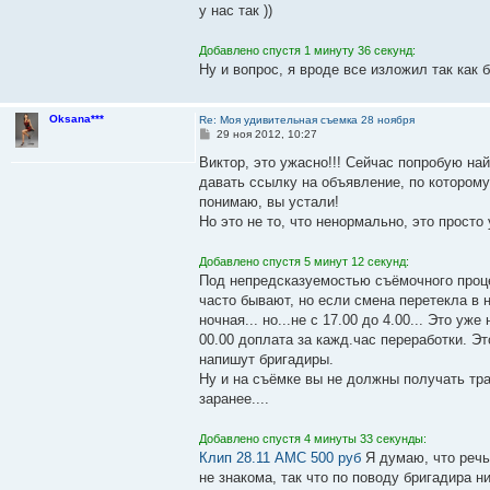
у нас так ))
Добавлено спустя 1 минуту 36 секунд:
Ну и вопрос, я вроде все изложил так как
Oksana***
Re: Моя удивительная съемка 28 ноября
С
29 ноя 2012, 10:27
о
о
Виктор, это ужасно!!! Сейчас попробую най
б
давать ссылку на объявление, по которому
щ
е
понимаю, вы устали!
н
Но это не то, что ненормально, это просто
и
е
Добавлено спустя 5 минут 12 секунд:
Под непредсказуемостью съёмочного проце
часто бывают, но если смена перетекла в 
ночная... но...не с 17.00 до 4.00... Это уж
00.00 доплата за кажд.час переработки. Эт
напишут бригадиры.
Ну и на съёмке вы не должны получать тра
заранее....
Добавлено спустя 4 минуты 33 секунды:
Клип 28.11 АМС 500 руб
Я думаю, что речь
не знакома, так что по поводу бригадира н