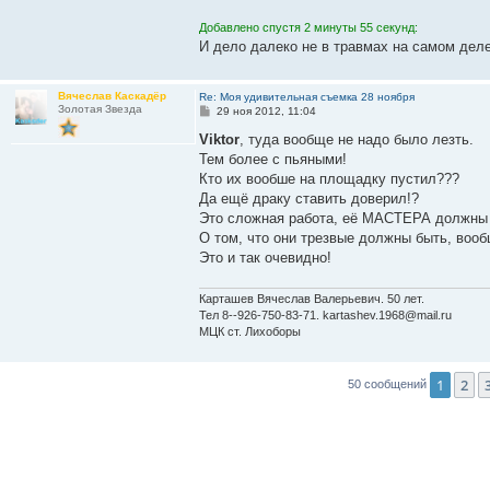
е
н
Добавлено спустя 2 минуты 55 секунд:
и
е
И дело далеко не в травмах на самом деле
Вячеслав Каскадёр
Re: Моя удивительная съемка 28 ноября
Золотая Звезда
С
29 ноя 2012, 11:04
о
о
Viktor
, туда вообще не надо было лезть.
б
Тем более с пьяными!
щ
е
Кто их вообше на площадку пустил???
н
Да ещё драку ставить доверил!?
и
е
Это сложная работа, её МАСТЕРА должны
О том, что они трезвые должны быть, воо
Это и так очевидно!
Карташев Вячеслав Валерьевич. 50 лет.
Тел 8--926-750-83-71. kartashev.1968@mail.ru
МЦК ст. Лихоборы
1
2
50 сообщений