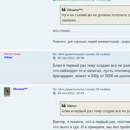
Oksana***:
Ну и на съёмке вы не должны получать т
заранее....
это точно........
Помните, для хороших людей кинематограф - родная
Автор темы
Re: Моя удивительная съемка 28 ноября
Viktor
С
29 ноя 2012, 10:39
о
о
Блин в первый раз тему создаю все не раз
б
что наблюдал то и написал, пусть откликну
щ
е
бригадирил, может я 500р от 5000 не разли
н
и
е
Oksana***
Re: Моя удивительная съемка 28 ноября
С
29 ноя 2012, 10:44
о
о
б
Viktor:
щ
е
Блин в первый раз тему создаю все не ра
н
и
е
Виктор, я поняла, что в первый раз, поэто
что было и где. И в принципе, мы без проб