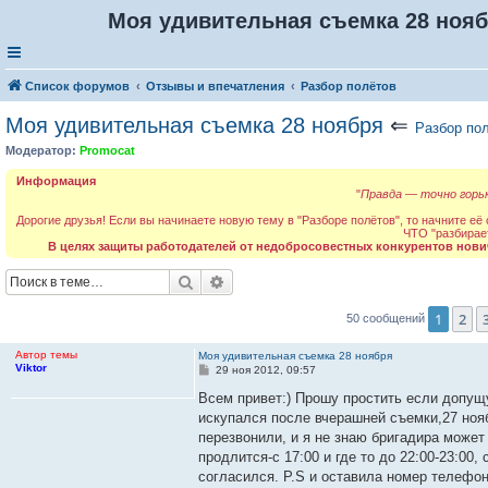
Моя удивительная съемка 28 ноя
Список форумов
Отзывы и впечатления
Разбор полётов
Моя удивительная съемка 28 ноября
⇐
Разбор по
Модератор:
Promocat
Информация
"
Правда — точно горьк
Дорогие друзья! Если вы начинаете новую тему в "Разборе полётов", то начните её
ЧТО "разбирае
В целях защиты работодателей от недобросовестных конкурентов нови
Поиск
Расширенный поиск
1
2
50 сообщений
Автор темы
Моя удивительная съемка 28 ноября
Viktor
С
29 ноя 2012, 09:57
о
о
Всем привет:) Прошу простить если допущу
б
искупался после вчерашней съемки,27 ноябр
щ
е
перезвонили, и я не знаю бригадира может
н
продлится-с 17:00 и где то до 22:00-23:00,
и
е
согласился. P.S и оставила номер телефо