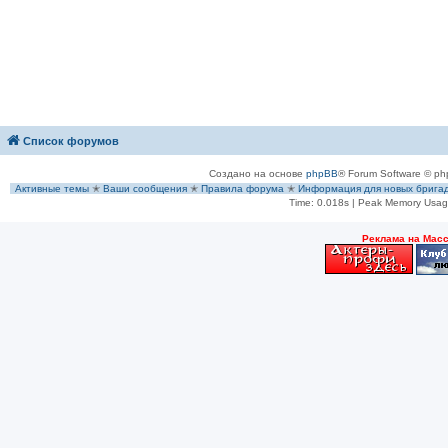
Список форумов
Создано на основе
phpBB
® Forum Software © ph
Активные темы
✭
Ваши сообщения
✭
Правила форума
✭
Информация для новых брига
Time: 0.018s
| Peak Memory Usage
Рeклама на Мас