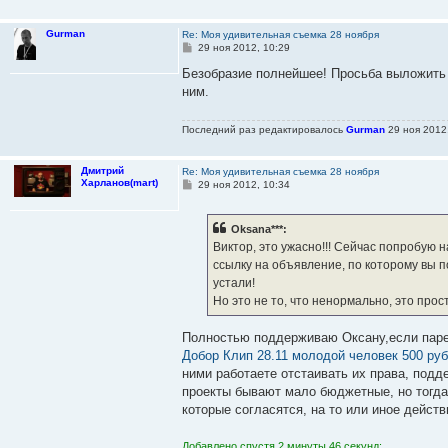
Gurman
Re: Моя удивительная съемка 28 ноября
С
29 ноя 2012, 10:29
о
о
Безобразие полнейшее! Просьба выложить 
б
ним.
щ
е
н
Последний раз редактировалось
Gurman
29 ноя 2012,
и
е
Дмитрий
Re: Моя удивительная съемка 28 ноября
Харланов(mart)
С
29 ноя 2012, 10:34
о
о
б
Oksana***:
щ
е
Виктор, это ужасно!!! Сейчас попробую 
н
ссылку на объявление, по которому вы п
и
е
устали!
Но это не то, что ненормально, это прос
Полностью поддерживаю Оксану,если парень
Добор Клип 28.11 молодой человек 500 ру
ними работаете отстаивать их права, подд
проекты бывают мало бюджетные, но тогда 
которые согласятся, на то или иное действи
Добавлено спустя 2 минуты 46 секунд: