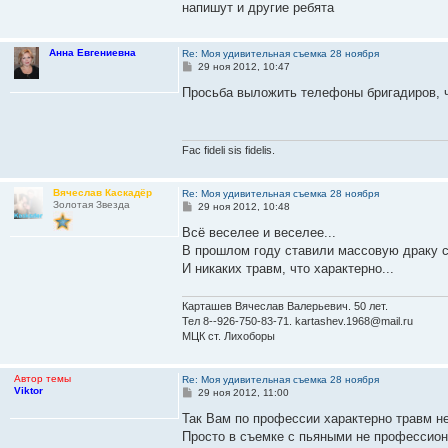
напишут и другие ребята
Анна Евгениевна
Re: Моя удивительная съемка 28 ноября
С
29 ноя 2012, 10:47
о
о
Просьба выложить телефоны бригадиров, ч
б
щ
е
н
и
Fac fideli sis fidelis.
е
Вячеслав Каскадёр
Re: Моя удивительная съемка 28 ноября
Золотая Звезда
С
29 ноя 2012, 10:48
о
о
Всё веселее и веселее...
б
В прошлом году ставили массовую драку с 
щ
е
И никаких травм, что характерно...
н
и
е
Карташев Вячеслав Валерьевич. 50 лет.
Тел 8--926-750-83-71. kartashev.1968@mail.ru
МЦК ст. Лихоборы
Автор темы
Re: Моя удивительная съемка 28 ноября
Viktor
С
29 ноя 2012, 11:00
о
о
Так Вам по профессии характерно травм не
б
Просто в съемке с пьяными не профессио
щ