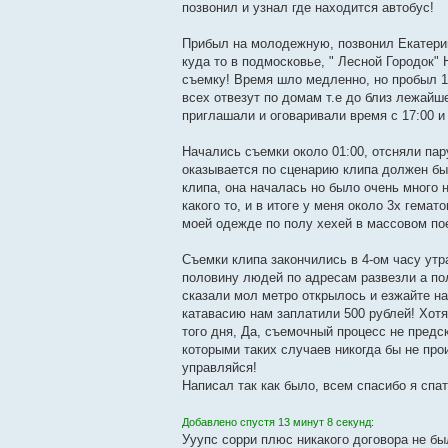
позвонил и узнал где находится автобус!
Прибыл на молодежную, позвонил Екатерин
куда то в подмосковье, " Лесной Городок" 
съемку! Время шло медленно, но пробыл 11
всех отвезут по домам т.е до близ лежайше
приглашали и оговаривали время с 17:00 и 
Начались съемки около 01:00, отсняли пар
оказывается по сценарию клипа должен бы
клипа, она началась но было очень много 
какого то, и в итоге у меня около 3х гема
моей одежде по полу хехей в массовом пое
Съемки клипа закончились в 4-ом часу утр
половину людей по адресам развезли а по
сказали мол метро открылось и езжайте на 
катавасию нам заплатили 500 рублей! Хотя
того дня, Да, съемочный процесс не предс
которыми таких случаев никогда бы не пр
управляйся!
Написал так как было, всем спасибо я спат
Добавлено спустя 13 минут 8 секунд:
Ууупс сорри плюс никакого договора не б