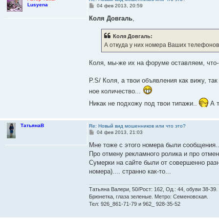
е
Lusyena
С
04 фев 2013, 20:59
о
о
Коля Довгаль
,
б
щ
е
Коля Довгаль:
н
А откуда у них номера Ваших телефонов
и
е
Коля, мы-же их на форуме оставляем, что-
P.S/ Коля, а твои объявления как вижу, так
ное количество...
Никак не подхожу под твои типажи..
А т
ТатьянаВ
Re: Новый вид мошенников или что это?
С
04 фев 2013, 21:03
о
о
Мне тоже с этого номера были сообщения..
б
Про отмену рекламного ролика и про отмен
щ
е
Сумерки на сайте были от совершенно разн
н
номера).... странно как-то...
и
е
Татьяна Валери, 50/Рост: 162, Од.: 44, обуви 38-39.
Брюнетка, глаза зеленые. Метро: Семеновская.
Тел: 926_861-71-79 и 962_ 928-35-52