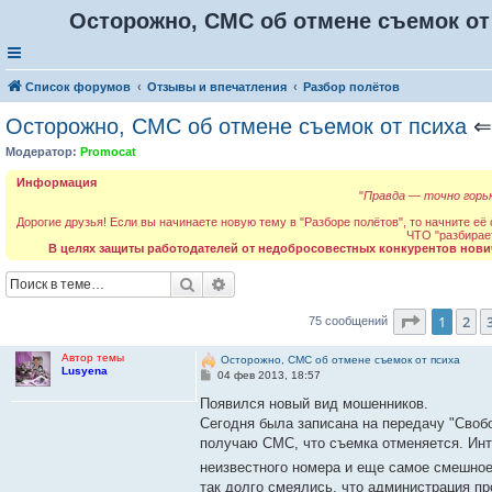
Осторожно, СМС об отмене съемок от
Список форумов
Отзывы и впечатления
Разбор полётов
Осторожно, СМС об отмене съемок от психа
Модератор:
Promocat
Информация
"
Правда — точно горьк
Дорогие друзья! Если вы начинаете новую тему в "Разборе полётов", то начните её
ЧТО "разбирае
В целях защиты работодателей от недобросовестных конкурентов нови
Поиск
Расширенный поиск
Страниц
1
2
75 сообщений
Автор темы
Осторожно, СМС об отмене съемок от психа
Lusyena
С
04 фев 2013, 18:57
о
о
Появился новый вид мошенников.
б
Сегодня была записана на передачу "Свобо
щ
е
получаю СМС, что съемка отменяется. Инт
н
неизвестного номера и еще самое смешно
и
е
так долго смеялись, что администрация п