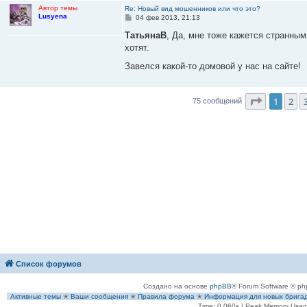
Автор темы
Re: Новый вид мошенников или что это?
Lusyena
С
04 фев 2013, 21:13
о
о
ТатьянаВ
, Да, мне тоже кажется странным
б
хотят.
щ
е
Завелся какой-то домовой у нас на сайте!
н
и
е
Страниц
1
2
75 сообщений
Список форумов
Создано на основе
phpBB
® Forum Software © ph
Активные темы
✭
Ваши сообщения
✭
Правила форума
✭
Информация для новых брига
Time: 0.060s
| Peak Memory Usage