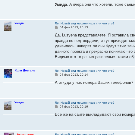
о
Умида
, А вчера они что хотели, тоже съе
б
щ
е
н
и
Умида
Re: Новый вид мошенников или что это?
е
С
04 фев 2013, 20:13
о
о
Да, Lusyena представляете. Я оставила с
б
правда не подтвердили, и тут приходит см
щ
е
удивилась, наварят ли они будут этим зан
н
данного проекта и прекрасно понимаю что 
и
е
Видимо кто-то решил развлечься таким об
Коля Довгаль
Re: Новый вид мошенников или что это?
С
04 фев 2013, 20:14
о
о
А откуда у них номера Ваших телефонов? 
б
щ
е
н
и
Умида
Re: Новый вид мошенников или что это?
е
С
04 фев 2013, 20:16
о
о
Все же на сайте выкладывают свои номера.
б
щ
е
н
и
Автор темы
Re: Новый вид мошенников или что это?