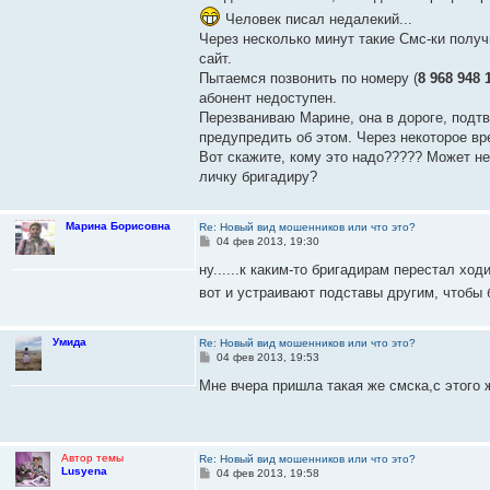
Человек писал недалекий...
Через несколько минут такие Смс-ки получ
сайт.
Пытаемся позвонить по номеру (
8 968 948 
абонент недоступен.
Перезваниваю Марине, она в дороге, подтв
предупредить об этом. Через некоторое вр
Вот скажите, кому это надо????? Может не
личку бригадиру?
Марина Борисовна
Re: Новый вид мошенников или что это?
С
04 фев 2013, 19:30
о
о
ну......к каким-то бригадирам перестал ход
б
вот и устраивают подставы другим, чтобы
щ
е
н
и
Умида
Re: Новый вид мошенников или что это?
е
С
04 фев 2013, 19:53
о
о
Мне вчера пришла такая же смска,с этого 
б
щ
е
н
и
Автор темы
Re: Новый вид мошенников или что это?
е
Lusyena
С
04 фев 2013, 19:58
о