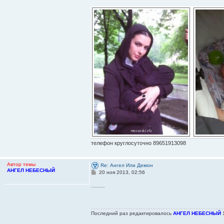
щ
е
н
и
е
телефон круглосуточно 89651913098
Автор темы
Re: Ангел Или Демон
АНГЕЛ НЕБЕСНЫЙ
С
20 ноя 2013, 02:56
о
о
.......
б
щ
е
н
Последний раз редактировалось
АНГЕЛ НЕБЕСНЫЙ
1
и
е