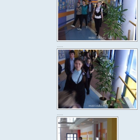
.....
.....