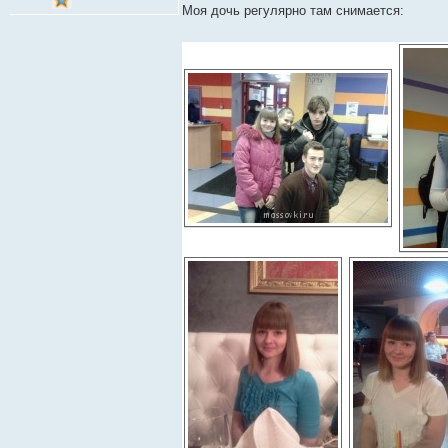
о
Моя дочь регулярно там снимается:
б
щ
е
н
и
е