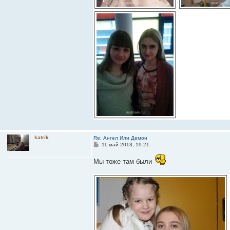
katrik
Re: Ангел Или Демон
С
11 май 2013, 19:21
о
о
Мы тоже там были
б
щ
е
н
и
е