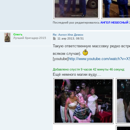
Последний раз редактировалось
АНГЕЛ НЕБЕСНЫЙ
2
Олегъ
Re: Ангел Или Демон
Лучший бригадир-2015
С
11 апр 2013, 08:51
о
о
Такую ответственную массовку редко встре
б
щ
всяком случае).
е
[youtube]
http://www.youtube.com/watch?v=X
н
и
е
Добавлено спустя 9 часов 42 минуты 46 секунд:
Ещё немного магии вуду....