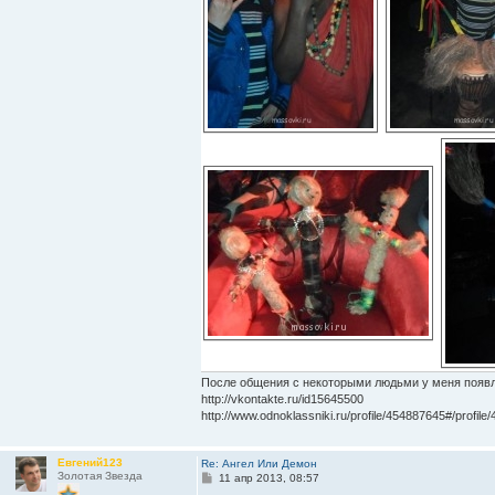
После общения с некоторыми людьми у меня появл
http://vkontakte.ru/id15645500
http://www.odnoklassniki.ru/profile/454887645#/profil
Евгений123
Re: Ангел Или Демон
Золотая Звезда
С
11 апр 2013, 08:57
о