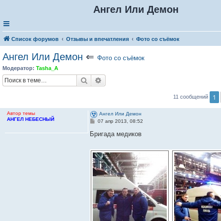
Ангел Или Демон
Список форумов
Отзывы и впечатления
Фото со съёмок
Ангел Или Демон
⇐
Фото со съёмок
Модератор:
Tasha_A
Поиск
Расширенный поиск
1
11 сообщений
Автор темы
Ангел Или Демон
АНГЕЛ НЕБЕСНЫЙ
С
07 апр 2013, 08:52
о
о
Бригада медиков
б
щ
е
н
и
е