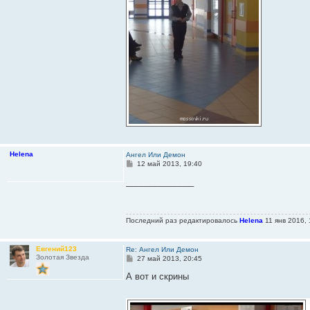
Helena
Ангел Или Демон
С
12 май 2013, 19:40
о
о
______________
б
щ
е
н
Последний раз редактировалось
Helena
11 янв 2016, 
и
е
Евгений123
Re: Ангел Или Демон
Золотая Звезда
С
27 май 2013, 20:45
о
о
А вот и скрины
б
щ
е
н