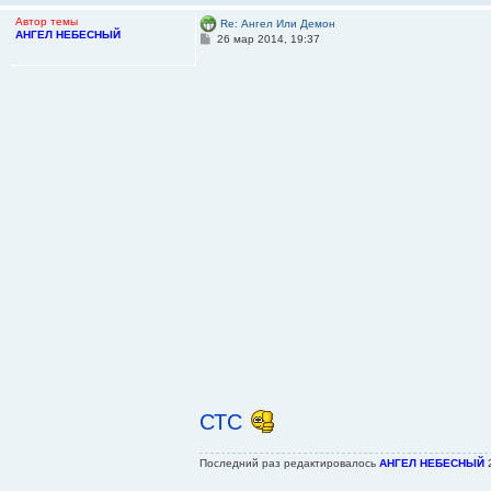
Автор темы
Re: Ангел Или Демон
АНГЕЛ НЕБЕСНЫЙ
С
26 мар 2014, 19:37
о
о
б
щ
е
н
и
е
СТС
Последний раз редактировалось
АНГЕЛ НЕБЕСНЫЙ
2