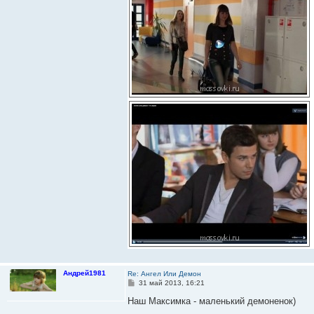
и
е
Андрей1981
Re: Ангел Или Демон
С
31 май 2013, 16:21
о
о
Наш Максимка - маленький демоненок)
б