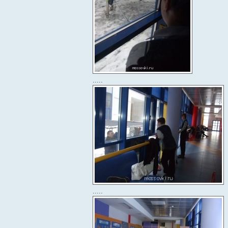
.....
.....