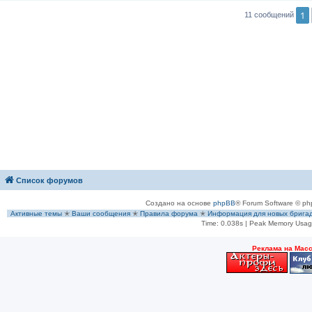
1
11 сообщений
Список форумов
Создано на основе
phpBB
® Forum Software © ph
Активные темы
✭
Ваши сообщения
✭
Правила форума
✭
Информация для новых брига
Time: 0.038s
| Peak Memory Usage
Рeклама на Мас