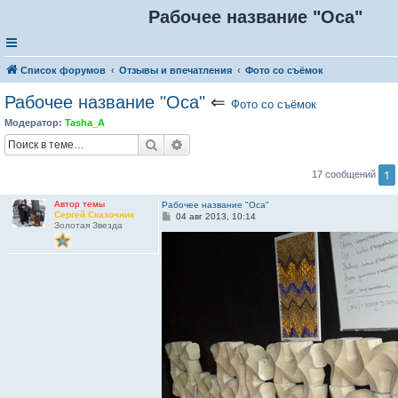
Рабочее название "Оса"
Список форумов
Отзывы и впечатления
Фото со съёмок
Рабочее название "Оса"
⇐
Фото со съёмок
Модератор:
Tasha_A
Поиск
Расширенный поиск
1
17 сообщений
Автор темы
Рабочее название "Оса"
Сергей Сказочник
С
04 авг 2013, 10:14
Золотая Звезда
о
о
б
щ
е
н
и
е