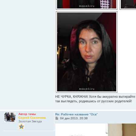
НЕ ЧУРКА, КНЯЖНА! Хотя бы аккуратно вытирайте но
так выглядеть, родившись от русских родителей!
Автор темы
Re: Рабочее название "Оса"
Сергей Сказочник
С
04 дек 2013, 20:38
Золотая Звезда
о
о
б
щ