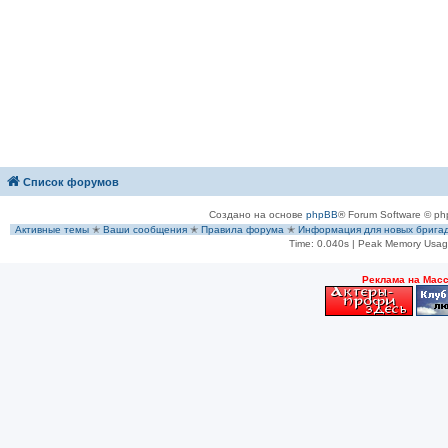
Список форумов
Создано на основе
phpBB
® Forum Software © ph
Активные темы
✭
Ваши сообщения
✭
Правила форума
✭
Информация для новых брига
Time: 0.040s
| Peak Memory Usage
Рeклама на Мас