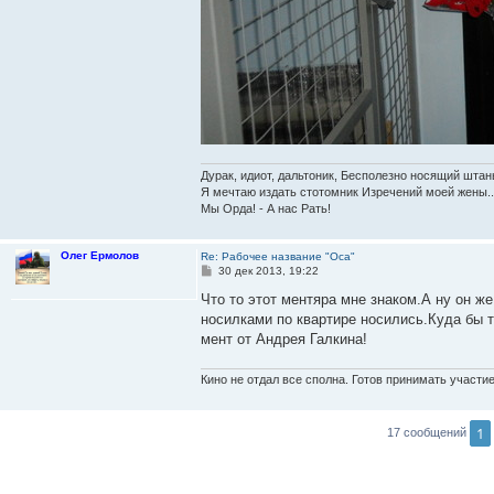
Дурак, идиот, дальтоник, Бесполезно носящий штан
Я мечтаю издать стотомник Изречений моей жены..
Мы Орда! - А нас Рать!
Олег Ермолов
Re: Рабочее название "Оса"
С
30 дек 2013, 19:22
о
о
Что то этот ментяра мне знаком.А ну он ж
б
носилками по квартире носились.Куда бы 
щ
е
мент от Андрея Галкина!
н
и
е
Кино не отдал все сполна. Готов принимать участие в
1
17 сообщений