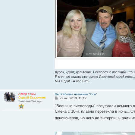
Дурак, идиот, дальтоник, Бесполезно носящий штан
Я мечтаю издать стотомник Изречений моей жены..
Мы Орда! - А нас Рать!
Автор темы
Re: Рабочее название "Оса"
Сергей Сказочник
С
22 окт 2013, 11:19
Золотая Звезда
о
о
"Военные пчеловоды" позузжали немного 
б
Смена с 10-и, плавно перетекла в ночь...
щ
е
пенсионеров, но чего не вытерпишь ради и
н
и
е