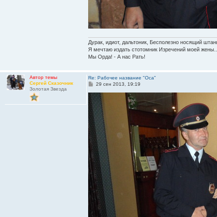
Дурак, идиот, дальтоник, Бесполезно носящий штан
Я мечтаю издать стотомник Изречений моей жены..
Мы Орда! - А нас Рать!
Автор темы
Re: Рабочее название "Оса"
Сергей Сказочник
С
29 сен 2013, 19:19
Золотая Звезда
о
о
б
щ
е
н
и
е