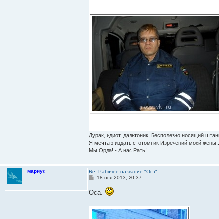
Дурак, идиот, дальтоник, Бесполезно носящий штан
Я мечтаю издать стотомник Изречений моей жены..
Мы Орда! - А нас Рать!
мариус
Re: Рабочее название "Оса"
С
18 ноя 2013, 20:37
о
о
Оса.
б
щ
е
н
и