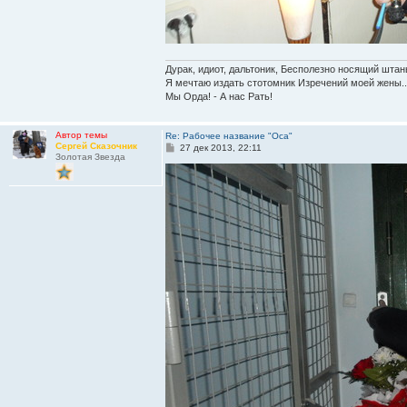
Дурак, идиот, дальтоник, Бесполезно носящий штан
Я мечтаю издать стотомник Изречений моей жены..
Мы Орда! - А нас Рать!
Автор темы
Re: Рабочее название "Оса"
Сергей Сказочник
С
27 дек 2013, 22:11
Золотая Звезда
о
о
б
щ
е
н
и
е