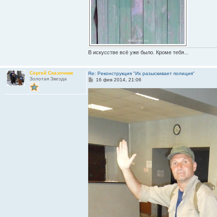
В искусстве всё уже было. Кроме тебя...
Сергей Сказочник
Re: Реконструкция "Их разыскивает полиция"
Золотая Звезда
С
16 фев 2014, 21:06
о
о
б
щ
е
н
и
е