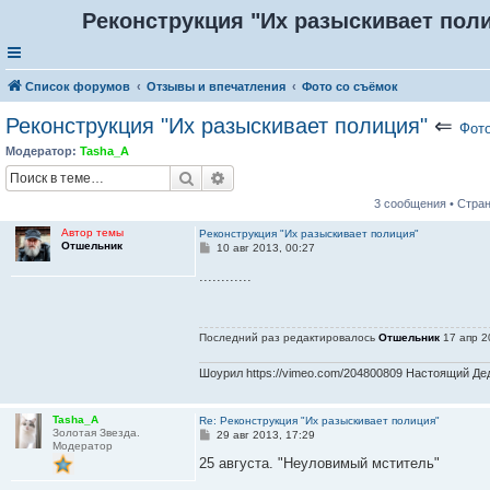
Реконструкция "Их разыскивает пол
Список форумов
Отзывы и впечатления
Фото со съёмок
Реконструкция "Их разыскивает полиция"
⇐
Фото
Модератор:
Tasha_A
Поиск
Расширенный поиск
3 сообщения • Стра
Автор темы
Реконструкция "Их разыскивает полиция"
Отшельник
С
10 авг 2013, 00:27
о
о
............
б
щ
е
н
Последний раз редактировалось
Отшельник
17 апр 2
и
е
Шоурил https://vimeo.com/204800809 Настоящий Дед 
Tasha_A
Re: Реконструкция "Их разыскивает полиция"
Золотая Звезда.
С
29 авг 2013, 17:29
Модератор
о
о
25 августа. "Неуловимый мститель"
б
щ