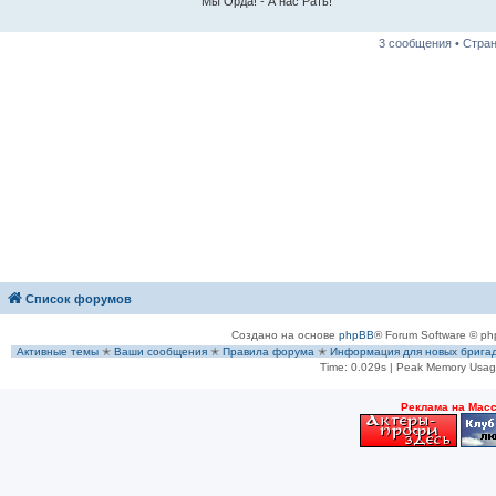
Мы Орда! - А нас Рать!
3 сообщения • Стра
Список форумов
Создано на основе
phpBB
® Forum Software © ph
Активные темы
✭
Ваши сообщения
✭
Правила форума
✭
Информация для новых брига
Time: 0.029s
| Peak Memory Usage
Рeклама на Мас