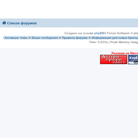
Список форумов
Создано на основе
phpBB
® Forum Software © ph
Активные темы
✭
Ваши сообщения
✭
Правила форума
✭
Информация для новых брига
Time: 0.023s
| Peak Memory Usage
Рeклама на Мас