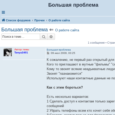
Большая проблема
Список форумов
Прочее
О работе сайта
Большая проблема
⇐
О работе сайта
Поиск
Расширенный поиск
1 сообщение • Стра
Автор темы
Большая проблема
Tanya2401
С
09 июл 2009, 03:25
о
о
К сожалению, не первый раз открытый для
б
Кого то приглашают в мутные "фильмы" "сн
щ
е
Кому то звонят всякие неадыкватные люди
н
Звонят "пазнакомится"
и
е
Используют наши контактные данные не п
Как с этим бороться?
Есть несколько вариантов:
1 Сделать доступ к контактам только зар
сообщений
2 Убрать телефоны всем кто хочет себя об