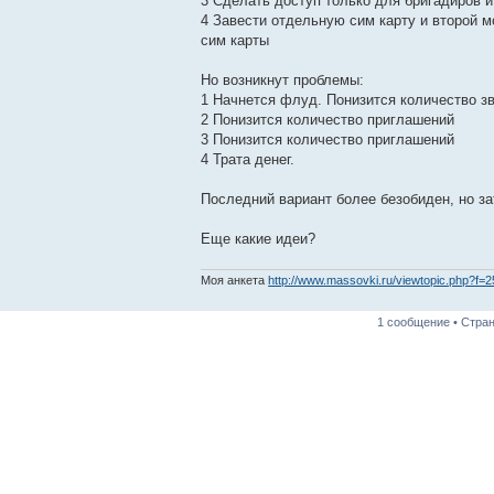
3 Сделать доступ только для бригадиров и
4 Завести отдельную сим карту и второй м
сим карты
Но возникнут проблемы:
1 Начнется флуд. Понизится количество зв
2 Понизится количество приглашений
3 Понизится количество приглашений
4 Трата денег.
Последний вариант более безобиден, но за
Еще какие идеи?
Моя анкета
http://www.massovki.ru/viewtopic.php?f=
1 сообщение • Стра