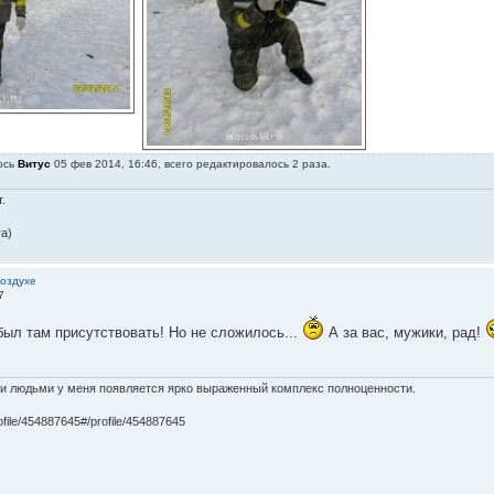
ось
Витус
05 фев 2014, 16:46, всего редактировалось 2 раза.
.
а)
воздухе
7
был там присутствовать! Но не сложилось...
А за вас, мужики, рад!
и людьми у меня появляется ярко выраженный комплекс полноценности.
ofile/454887645#/profile/454887645