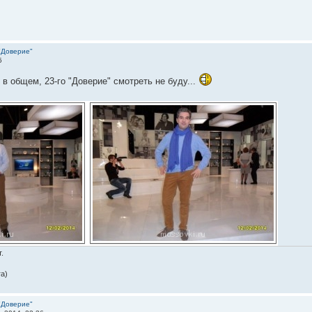
"Доверие"
5
 в общем, 23-го "Доверие" смотреть не буду...
.
а)
"Доверие"