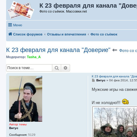
К 23 февраля для канала "Дове
Фото со съёмок. Массовки.net
Меню
Список форумов
Отзывы и впечатления
Фото со съёмок
К 23 февраля для канала "Доверие"
⇐
Фото со 
Модератор:
Tasha_A
Поиск
Расширенный поиск
К 23 февраля для канала "До
С
Витус
»
04 фев 2014, 12:5
о
о
Мужские игры на свеже
б
щ
е
И не холодно!!!
н
и
е
Автор темы
Витус
Сообщения:
5129