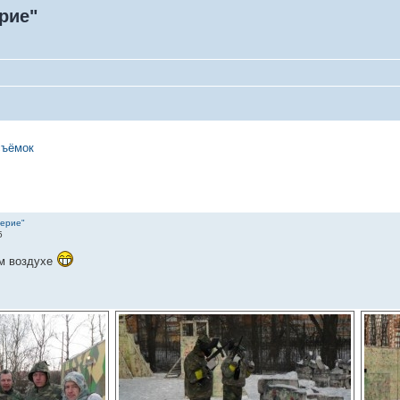
рие"
съёмок
верие"
5
м воздухе