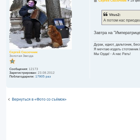
С
Сергей Сказочник
»
19 фе
о
о
б
Vitus2:
щ
е
А потом нас приодели
н
и
е
Завтра на "Императрице
Дурак, идиот, дальтоник, Б
Я мечтаю издать стотомник 
Сергей Сказочник
Мы Орда! - А нас Рать!
Золотая Звезда
Сообщения:
12173
Зарегистрирован:
23.08.2012
Поблагодарили:
17905 раз
Вернуться в «Фото со съёмок»