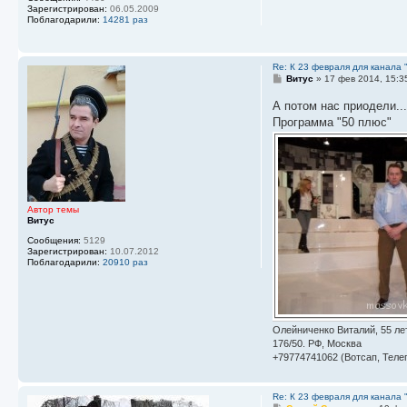
Зарегистрирован:
06.05.2009
Поблагодарили:
14281 раз
Re: К 23 февраля для канала 
С
Витус
»
17 фев 2014, 15:3
о
о
А потом нас приодели...
б
Программа "50 плюс"
щ
е
н
и
е
Автор темы
Витус
Сообщения:
5129
Зарегистрирован:
10.07.2012
Поблагодарили:
20910 раз
Олейниченко Виталий, 55 лет
176/50. РФ, Москва
+79774741062 (Вотсап, Телег
Re: К 23 февраля для канала 