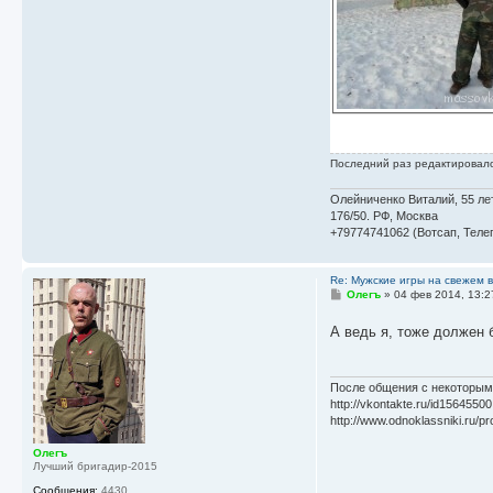
Последний раз редактировал
Олейниченко Виталий, 55 лет
176/50. РФ, Москва
+79774741062 (Вотсап, Телег
Re: Мужские игры на свежем 
С
Олегъ
»
04 фев 2014, 13:2
о
о
А ведь я, тоже должен 
б
щ
е
н
и
После общения с некоторым
е
http://vkontakte.ru/id15645500
http://www.odnoklassniki.ru/pr
Олегъ
Лучший бригадир-2015
Сообщения:
4430