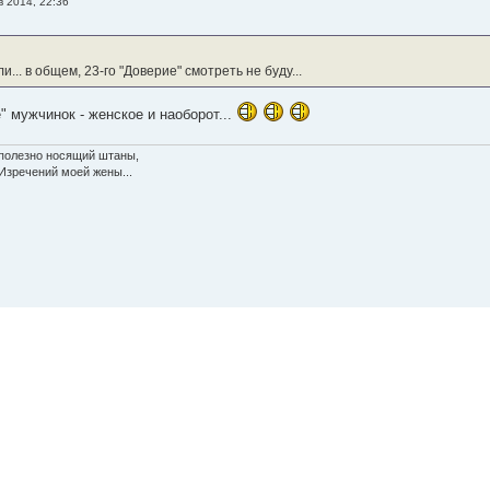
в 2014, 22:36
... в общем, 23-го "Доверие" смотреть не буду...
" мужчинок - женское и наоборот...
есполезно носящий штаны,
Изречений моей жены...