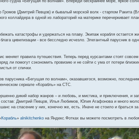
сного судна «Бегущая по волнам». Впереди бескрайнее море, яркое солн
 Громов (Дмитрий Певцов) и бывалый морской волк - старпом Ракита (В
ого коллайдера в одной из лабораторий на материке перечеркивает пл
бежать катастрофы и удержаться на плаву. Экипаж корабля остается жи
блага цивилизации - все бесследно исчезло. Элегантный парусник в одн
с меняет правила путешествия. Теперь перед курсантами стоят совсем 
вряд ли помогут сэкономить провизию и не сойти с ума от потери близк
истья от спички.
ев парусника «Бегущая по волнам», оказавшегося, возможно, последним
енческом сериале «Корабль» на СТС.
ршенно дикий набор жанров – и любовь, и мистика, и приключения, и з
 состав: Дмитрий Певцов, Илья Любимов, Юлия Агафонова и много моло
шанс на спасение у них, конечно же, есть. Иначе не стоило и браться за
«
Корабль
»
alnikitchenko
на Яндекс.Фотках вы можете посмотреть в любом