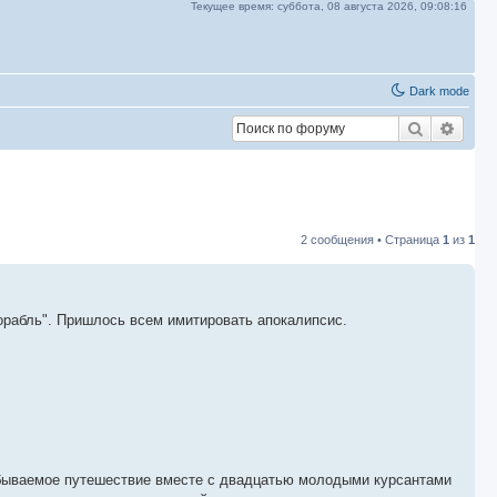
Текущее время:
суббота, 08 августа 2026,
09:08:18
Dark mode
Поиск
Расш
2 сообщения • Страница
1
из
1
Корабль". Пришлось всем имитировать апокалипсис.
абываемое путешествие вместе с двадцатью молодыми курсантами