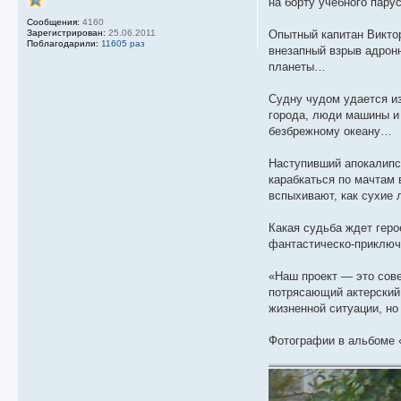
на борту учебного пару
Сообщения:
4160
Зарегистрирован:
25.06.2011
Опытный капитан Виктор
Поблагодарили:
11605 раз
внезапный взрыв адронн
планеты…
Судну чудом удается из
города, люди машины и 
безбрежному океану…
Наступивший апокалипси
карабкаться по мачтам 
вспыхивают, как сухие л
Какая судьба ждет геро
фантастическо-приключ
«Наш проект — это сове
потрясающий актерский
жизненной ситуации, но 
Фотографии в альбоме 