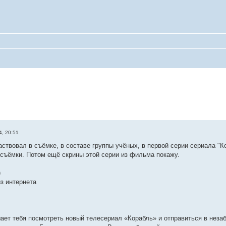
4, 20:51
частвовал в съёмке, в составе группы учёных, в первой серии сериала "
 съёмки. Потом ещё скрины этой серии из фильма покажу.
)
з интернета
ает тебя посмотреть новый телесериал «Корабль» и отправиться в нез