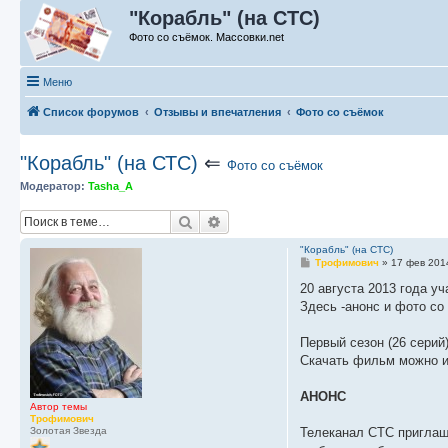
"Корабль" (на СТС)
Фото со съёмок. Массовки.net
Меню
Список форумов
Отзывы и впечатления
Фото со съёмок
"Корабль" (на СТС)
⇐
Фото со съёмок
Модератор:
Tasha_A
Поиск
Расширенный поиск
"Корабль" (на СТС)
С
Трофимович
»
17 фев 201
о
о
20 августа 2013 года у
б
Здесь -анонс и фото со
щ
е
н
Первый сезон (26 серий
и
е
Скачать фильм можно и
АНОНС
Автор темы
Трофимович
Золотая Звезда
Телеканал СТС приглаш