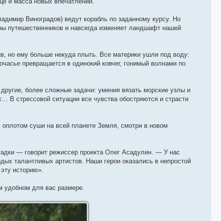
це и масса новых впечатлений.
ладимир Виноградов) ведут корабль по заданному курсу. Но
аны путешественников и навсегда изменяет ландшафт нашей
в, но ему больше некуда плыть. Все материки ушли под воду:
очасье превращается в одинокий ковчег, гонимый волнами по
другие, более сложные задачи: умения вязать морские узлы и
их… В стрессовой ситуации все чувства обостряются и страсти
 оплотом суши на всей планете Земля, смотри в новом
агадки — говорит режиссер проекта Олег Асадулин. — У нас
дых талантливых артистов. Наши герои оказались в непростой
 эту историю».
 удобном для вас размере.