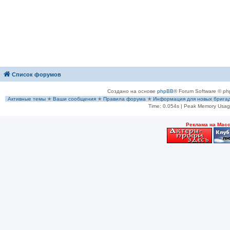
Список форумов
Создано на основе
phpBB
® Forum Software © ph
Активные темы
✭
Ваши сообщения
✭
Правила форума
✭
Информация для новых брига
Time: 0.054s
| Peak Memory Usage
Рeклама на Мас