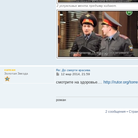
2 услужливых мента предъяву кидают.
сапсан
Re: До смерти красива
Золотая Звезда
С
12 мар 2014, 21:59
о
о
смотрите на здоровье....
http://rutor.org/tor
б
щ
е
н
и
роман
е
2 сообщения • Стра