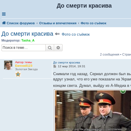
До смерти красива
Список форумов
Отзывы и впечатления
Фото со съёмок
До смерти красива
⇐
Фото со съёмок
Модератор:
Tasha_A
Поиск
Расширенный поиск
2 сообщения • Стра
Автор темы
До смерти красива
Евгений123
С
12 мар 2014, 19:31
Золотая Звезда
о
о
Снимали год назад. Сериал должен был вый
б
вдруг узнал, что его уже показали на Укра
щ
е
концом света. Думал, выйду из А-Медиа в 
н
и
е