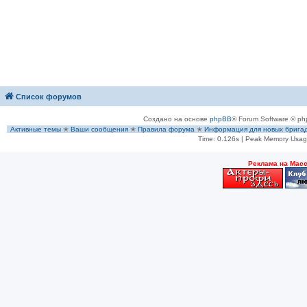
Список форумов
Создано на основе
phpBB
® Forum Software © ph
Активные темы
✭
Ваши сообщения
✭
Правила форума
✭
Информация для новых брига
Time: 0.126s
| Peak Memory Usage
Рeклама на Мас