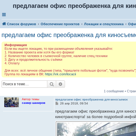
предлагаем офис преображенка для ки
Список форумов
Обеспечение проектов
Локации и спецтехника
Офи
предлагаем офис преображенка для киносъем
Информация
Если вы ищете локацию, то при размещении объявления указывайте:
1. Название проекта или хотя бы его формат
2. Количество человек в съемочной группе, наличие спец.техники
3. Дату и продолжительность съёмки
4. Оплату
Для всех: всё личное общение (типа, "пришлите побольше фоток", "куда позвонить")
Группа по локациям в ВК:
https://vk.com/locacii
Поиск
Расширенный поиск
1 сообщение • Стра
Автор темы
предлагаем офис преображенка для киносъемок
самир шакиров
С
26 апр 2018, 09:54
о
о
предлагаем офис преображенка для киносъ
б
кинотранспорта! за более подробной инфо
щ
е
н
и
е