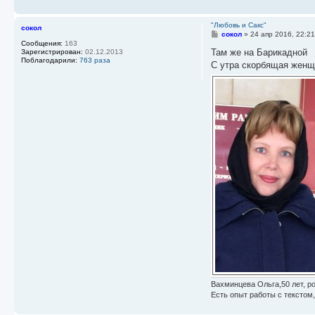
"Любовь и Сакс"
сокол
С
сокол
»
24 апр 2016, 22:2
о
Сообщения:
163
о
Там же на Барикадной
Зарегистрирован:
02.12.2013
б
Поблагодарили:
763 раза
С утра скорбящая женщи
щ
е
н
и
е
Вахминцева Ольга,50 лет, ро
Есть опыт работы с текстом