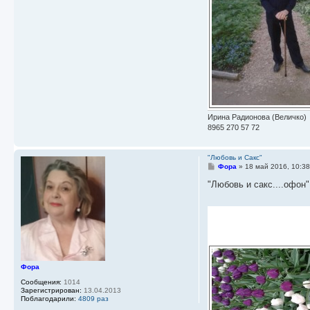
Ирина Радионова (Величко)
8965 270 57 72
"Любовь и Сакс"
С
Фора
»
18 май 2016, 10:3
о
о
"Любовь и сакс....офон"
б
щ
е
н
и
е
Фора
Сообщения:
1014
Зарегистрирован:
13.04.2013
Поблагодарили:
4809 раз