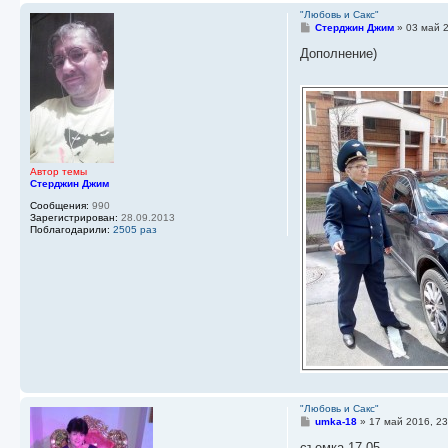
"Любовь и Сакс"
С
Стерджин Джим
»
03 май 
о
о
Дополнение)
б
щ
е
н
и
е
Автор темы
Стерджин Джим
Сообщения:
990
Зарегистрирован:
28.09.2013
Поблагодарили:
2505 раз
"Любовь и Сакс"
С
umka-18
»
17 май 2016, 23
о
о
съемка 17,05