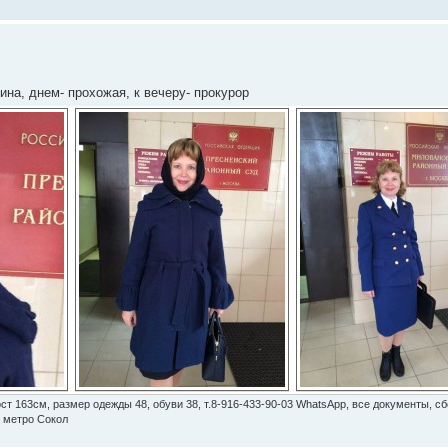
1
на, днем- прохожая, к вечеру- прокурор
ст 163см, размер одежды 48, обуви 38, т.8-916-433-90-03 WhatsApp, все документы, с
, метро Сокол