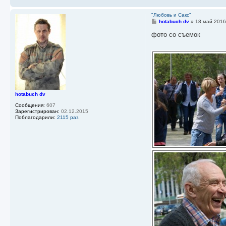
"Любовь и Сакс"
С
hotabuch dv
»
18 май 2016
о
о
фото со съемок
б
щ
е
н
и
е
hotabuch dv
Сообщения:
607
Зарегистрирован:
02.12.2015
Поблагодарили:
2115 раз