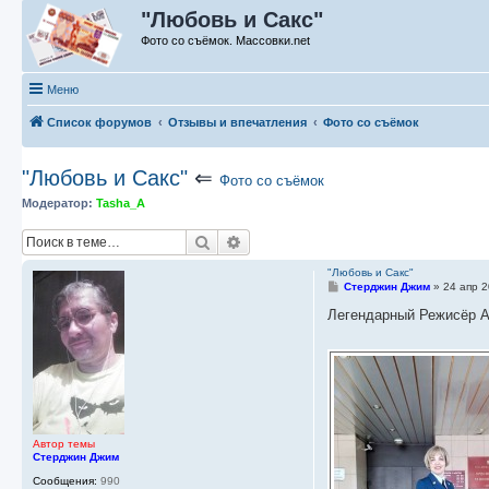
"Любовь и Сакс"
Фото со съёмок. Массовки.net
Меню
Список форумов
Отзывы и впечатления
Фото со съёмок
"Любовь и Сакс"
⇐
Фото со съёмок
Модератор:
Tasha_A
Поиск
Расширенный поиск
"Любовь и Сакс"
С
Стерджин Джим
»
24 апр 2
о
о
Легендарный Режисёр А
б
щ
е
н
и
е
Автор темы
Стерджин Джим
Сообщения:
990