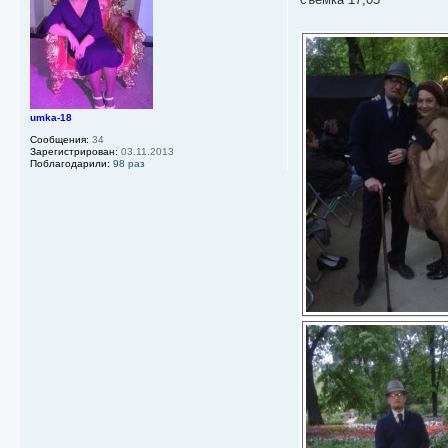
б
щ
е
н
и
е
umka-18
Сообщения:
34
Зарегистрирован:
03.11.2013
Поблагодарили:
98 раз