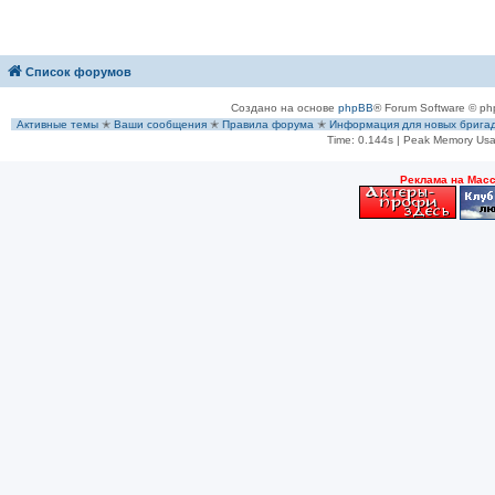
Список форумов
Создано на основе
phpBB
® Forum Software © ph
Активные темы
✭
Ваши сообщения
✭
Правила форума
✭
Информация для новых брига
Time: 0.144s
| Peak Memory Usa
Рeклама на Мас