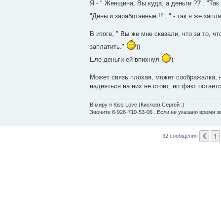
Я - " Женщина, Вы куда, а деньги ??". "Так 
"Деньги заработанные !!", " - так я же запл
В итоге, " Вы же мне сказали, что за то, ч
заплатить."
))
Еле деньги ей впихнул
)
Может связь плохая, может соображалка, 
надеяться на них не стоит, но факт остает
В миру я Kiss Love (Кислов) Сергей :)
Звоните 8-926-710-53-06 . Если не указано время зво
1
Пр
32 сообщения