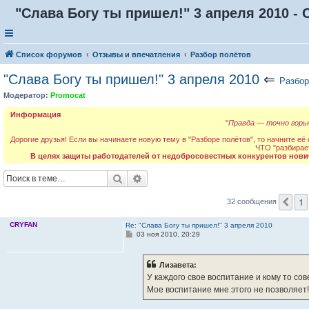
"Слава Богу ты пришел!" 3 апреля 2010 - 
Список форумов
Отзывы и впечатления
Разбор полётов
"Слава Богу ты пришел!" 3 апреля 2010
⇐
Разбор
Модератор:
Promocat
Информация
"
Правда — точно горьк
Дорогие друзья! Если вы начинаете новую тему в "Разборе полётов", то начните её
ЧТО "разбирае
В целях защиты работодателей от недобросовестных конкурентов нови
Поиск
Расширенный поиск
1
Пр
32 сообщения
CRYFAN
Re: "Слава Богу ты пришел!" 3 апреля 2010
С
03 ноя 2010, 20:29
о
о
б
Лизавета:
щ
е
У каждого свое воспитание и кому то сов
н
Мое воспитание мне этого не позволяет
и
е