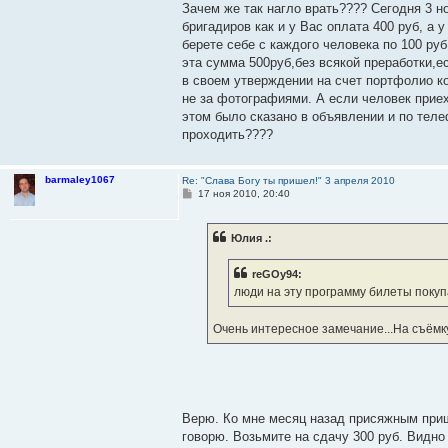
Зачем же так нагло врать???? Сегодня 3 н
бригадиров как и у Вас оплата 400 руб, а у
берете себе с каждого человека по 100 ру
эта сумма 500руб,без всякой преработки,ес
в своем утверждении на счет портфолио ко
не за фотографиями. А если человек приех
этом было сказано в объявлении и по теле
проходить????
barmaley1067
Re: "Слава Богу ты пришел!" 3 апреля 2010
С
17 ноя 2010, 20:40
о
о
б
Юлия .:
щ
е
н
reGOy94:
и
е
люди на эту программу билеты покупали
Очень интересное замечание...На съём
Верю. Ко мне месяц назад присяжным при
говорю. Возьмите на сдачу 300 руб. Видно