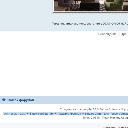
Тема поднималась пользователем LOСАTION 06 май 2
1 сообщение • Стра
Список форумов
Создано на основе
phpBB
® Forum Software © ph
Активные темы
✭
Ваши сообщения
✭
Правила форума
✭
Информация для новых брига
Time: 0.034s
| Peak Memory Usage
Рeклама на Мас