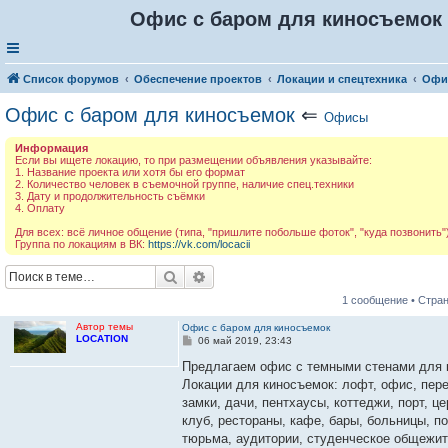
Офис с баром для киносъемок
Список форумов
Обеспечение проектов
Локации и спецтехника
Офи
Офис с баром для киносъемок
⇐
Офисы
Информация
Если вы ищете локацию, то при размещении объявления указывайте:
1. Название проекта или хотя бы его формат
2. Количество человек в съемочной группе, наличие спец.техники
3. Дату и продолжительность съёмки
4. Оплату
Для всех: всё личное общение (типа, "пришлите побольше фоток", "куда позвонить")
Группа по локациям в ВК:
https://vk.com/locacii
Поиск
Расширенный поиск
1 сообщение • Стра
Автор темы
Офис с баром для киносъемок
LOСАTION
С
06 май 2019, 23:43
о
о
Предлагаем офис с темными стенами для 
б
Локации для киносъемок: лофт, офис, перег
щ
е
замки, дачи, пентхаусы, коттеджи, порт, ц
н
клуб, рестораны, кафе, бары, больницы, п
и
е
тюрьма, аудитории, студенческое общежити