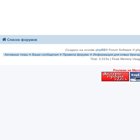
Список форумов
Создано на основе
phpBB
® Forum Software © ph
Активные темы
✭
Ваши сообщения
✭
Правила форума
✭
Информация для новых брига
Time: 0.015s
| Peak Memory Usage
Рeклама на Мас