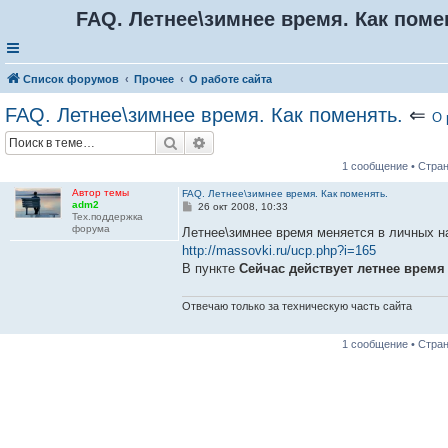
FAQ. Летнее\зимнее время. Как поме
Список форумов
Прочее
О работе сайта
FAQ. Летнее\зимнее время. Как поменять.
⇐
О 
Поиск
Расширенный поиск
1 сообщение • Стра
Автор темы
FAQ. Летнее\зимнее время. Как поменять.
adm2
С
26 окт 2008, 10:33
Тех.поддержка
о
форума
о
Летнее\зимнее время меняется в личных н
б
http://massovki.ru/ucp.php?i=165
щ
е
В пункте
Сейчас действует летнее время
н
и
е
Отвечаю только за техническую часть сайта
1 сообщение • Стра