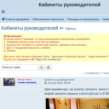
Кабинеты руководителей
Список форумов
Обеспечение проектов
Локации и спецтехника
Офи
Кабинеты руководителей
⇐
Офисы
Информация
Если вы ищете локацию, то при размещении объявления указывайте:
1. Название проекта или хотя бы его формат
2. Количество человек в съемочной группе, наличие спец.техники
3. Дату и продолжительность съёмки
4. Оплату
Для всех: всё личное общение (типа, "пришлите побольше фоток", "куда позвонить")
Группа по локациям в ВК:
https://vk.com/locacii
Поиск
Расширенный поиск
1 сообщение • Стра
Автор темы
Кабинеты руководителей
самир шакиров
С
23 апр 2018, 09:56
о
о
приглашаем вас на осмотр объекта. много 
б
инфой звоните пишите
samirtv@mail.ru
8 96
щ
е
н
и
е