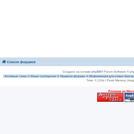
Список форумов
Создано на основе
phpBB
® Forum Software © ph
Активные темы
✭
Ваши сообщения
✭
Правила форума
✭
Информация для новых брига
Time: 0.124s
| Peak Memory Usage
Рeклама на Мас