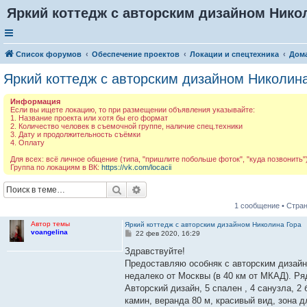
Яркий коттедж с авторским дизайном Нико
Список форумов
Обеспечение проектов
Локации и спецтехника
Дома
Яркий коттедж с авторским дизайном Николин
Информация
Если вы ищете локацию, то при размещении объявления указывайте:
1. Название проекта или хотя бы его формат
2. Количество человек в съемочной группе, наличие спец.техники
3. Дату и продолжительность съёмки
4. Оплату
Для всех: всё личное общение (типа, "пришлите побольше фоток", "куда позвонить")
Группа по локациям в ВК:
https://vk.com/locacii
Поиск
Расширенный поиск
1 сообщение • Стра
Автор темы
Яркий коттедж с авторским дизайном Николина Гора
voangelina
С
22 фев 2020, 16:29
о
о
Здравствуйте!
б
Предоставляю особняк с авторским дизайн
щ
е
недалеко от Москвы (в 40 км от МКАД). Ря
н
Авторский дизайн, 5 спален , 4 санузла, 2
и
е
камин, веранда 80 м, красивый вид, зона д