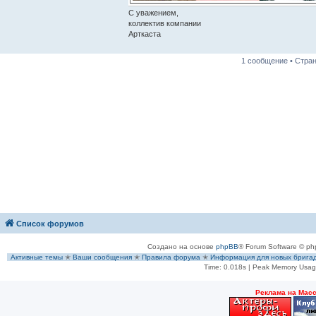
С уважением,
коллектив компании
Арткаста
1 сообщение • Стра
Список форумов
Создано на основе
phpBB
® Forum Software © ph
Активные темы
✭
Ваши сообщения
✭
Правила форума
✭
Информация для новых брига
Time: 0.018s
| Peak Memory Usage
Рeклама на Мас