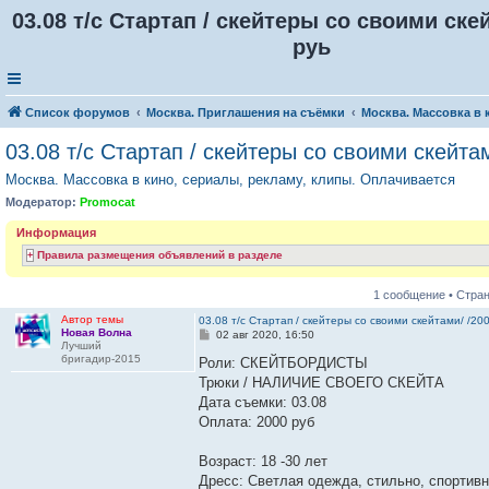
03.08 т/с Стартап / скейтеры со своими ске
руь
Список форумов
Москва. Приглашения на съёмки
Москва. Массовка в 
03.08 т/с Стартап / скейтеры со своими скейта
Москва. Массовка в кино, сериалы, рекламу, клипы. Оплачивается
Модератор:
Promocat
Информация
Правила размещения объявлений в разделе
1 сообщение • Стра
Автор темы
03.08 т/с Стартап / скейтеры со своими скейтами/ /20
Новая Волна
С
02 авг 2020, 16:50
Лучший
о
бригадир-2015
о
Роли: СКЕЙТБОРДИСТЫ
б
Трюки / НАЛИЧИЕ СВОЕГО СКЕЙТА
щ
е
Дата съемки: 03.08
н
Оплата: 2000 руб
и
е
Возраст: 18 -30 лет
Дресс: Светлая одежда, стильно, спортив