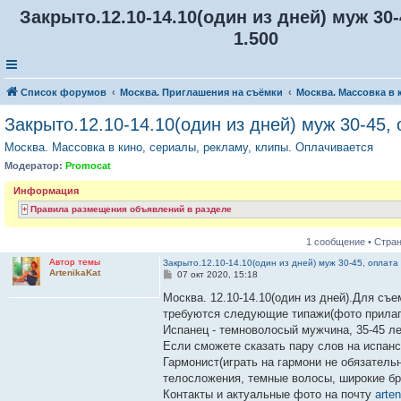
Закрыто.12.10-14.10(один из дней) муж 30-
1.500
Список форумов
Москва. Приглашения на съёмки
Москва. Массовка в 
Закрыто.12.10-14.10(один из дней) муж 30-45, 
Москва. Массовка в кино, сериалы, рекламу, клипы. Оплачивается
Модератор:
Promocat
Информация
Правила размещения объявлений в разделе
1 сообщение • Стра
Автор темы
Закрыто.12.10-14.10(один из дней) муж 30-45, оплата
ArtenikaKat
С
07 окт 2020, 15:18
о
о
Москва. 12.10-14.10(один из дней).Для съем
б
требуются следующие типажи(фото прила
щ
е
Испанец - темноволосый мужчина, 35-45 ле
н
Если сможете сказать пару слов на испанс
и
е
Гармонист(играть на гармони не обязательн
телосложения, темные волосы, широкие бр
Контакты и актуальные фото на почту
arte