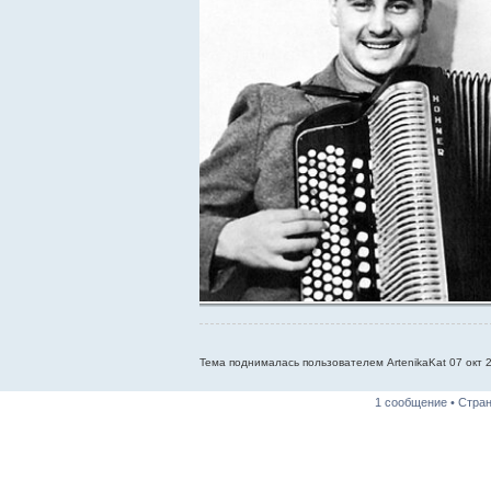
Тема поднималась пользователем ArtenikaKat 07 окт 2
1 сообщение • Стра