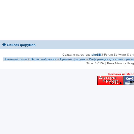
Список форумов
Создано на основе
phpBB
® Forum Software © ph
Активные темы
✭
Ваши сообщения
✭
Правила форума
✭
Информация для новых брига
Time: 0.015s
| Peak Memory Usage
Рeклама на Мас