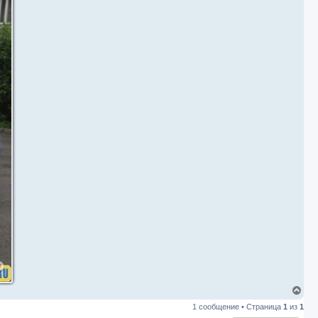
В
е
1 сообщение • Страница
1
из
1
р