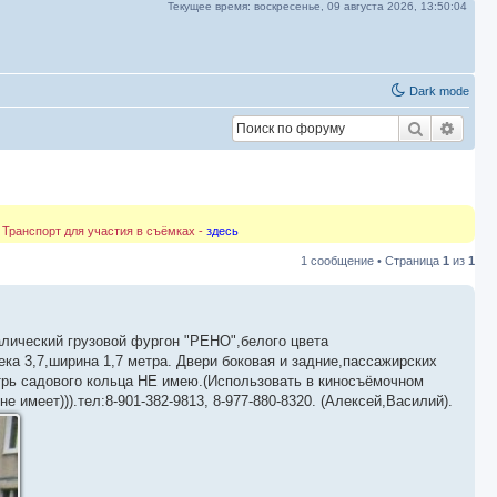
Текущее время:
воскресенье, 09 августа 2026,
13:50:05
Dark mode
Поиск
Расш
 Транспорт для участия в съёмках -
здесь
1 сообщение • Страница
1
из
1
лический грузовой фургон "РЕНО",белого цвета
ека 3,7,ширина 1,7 метра. Двери боковая и задние,пассажирских
трь садового кольца НЕ имею.(Использовать в киносъёмочном
 имеет))).тел:8-901-382-9813, 8-977-880-8320. (Алексей,Василий).