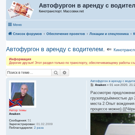
Автофургон в аренду с водите
Кинотранспорт. Массовки.net
Меню
Список форумов
Обеспечение проектов
Локации и спецтехника
Автофургон в аренду с водителем.
⇐
Кинотрансп
Информация
Дорогие друзья! Этот раздел только по транспорту, обеспечивающему работы съ
Поиск
Расширенный поиск
Автофургон в аренду с водит
С
Anaken
»
01 ноя 2020, 21:
о
о
Рассмотрю предложения
б
грузоподъёмностью до 2
щ
е
места 2.Опыт вождения
н
процессе можно).(((Чёрн
и
Автор темы
е
Anaken
Сообщения:
51
Зарегистрирован:
01.02.2009
Поблагодарили:
2 раза