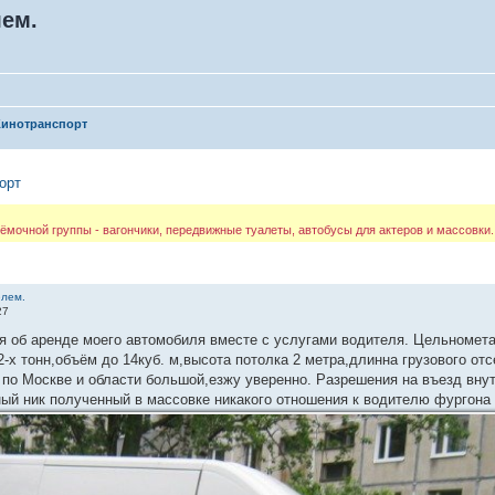
лем.
Кинотранспорт
орт
ёмочной группы - вагончики, передвижные туалеты, автобусы для актеров и массовки.
елем.
27
 об аренде моего автомобиля вместе с услугами водителя. Цельномета
-х тонн,объём до 14куб. м,высота потолка 2 метра,длинна грузового отс
 по Москве и области большой,езжу уверенно. Разрешения на въезд вну
ый ник полученный в массовке никакого отношения к водителю фургона не