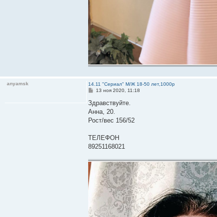
anyamsk
14.11 "Сериал" М/Ж 18-50 лет,1000р
С
13 ноя 2020, 11:18
о
о
Здравствуйте.
б
Анна, 20.
щ
е
Рост/вес 156/52
н
и
е
ТЕЛЕФОН
89251168021