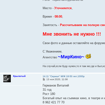
Место -
Уточняется
,
Время -
08:00
,
Занятость -
Рассчитываем на полную см
Мне звонить не нужно !!!
Свои фото и данные оставляйте на форум
С Уважением,
~МирКино~
Агентство
На случай,если буду нужен,то я там же,где и был,к
Крылатый
14.11 "Сериал" М/Ж 18-50 лет,1000р
С
13 ноя 2020, 11:08
о
о
Германов Виталий
б
31 год
щ
е
Рост 180
н
Богатый опыт на съемках кино, в театре и
и
е
8 962 421 77 70