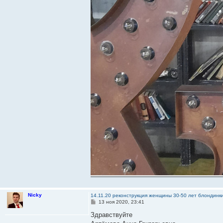
Nicky
14.11.20 реконструкция женщины 30-50 лет блондинк
С
13 ноя 2020, 23:41
о
о
Здравствуйте
б