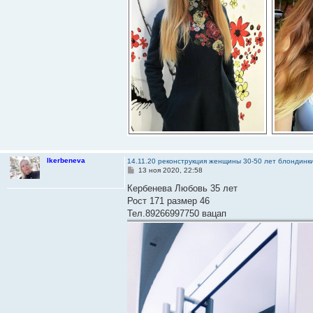
lkerbeneva
14.11.20 реконструкция женщины 30-50 лет блондинк
С
13 ноя 2020, 22:58
о
о
Кербенева Любовь 35 лет
б
Рост 171 размер 46
щ
е
Тел.89266997750 вацап
н
и
е