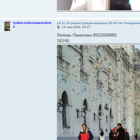
lyubov.urakovapanyukov
14.11.20 реконструкция женщины 30-50 лет блондинк
a
С
14 ноя 2020, 03:17
о
о
Любовь Панюкова 89152069882
б
162/46
щ
е
н
и
е