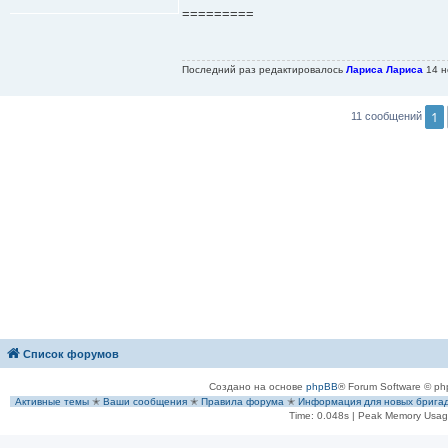
о
=========
б
щ
е
н
Последний раз редактировалось
Лариса Лариса
14 н
и
е
1
11 сообщений
Список форумов
Создано на основе
phpBB
® Forum Software © ph
Активные темы
✭
Ваши сообщения
✭
Правила форума
✭
Информация для новых брига
Time: 0.048s
| Peak Memory Usage