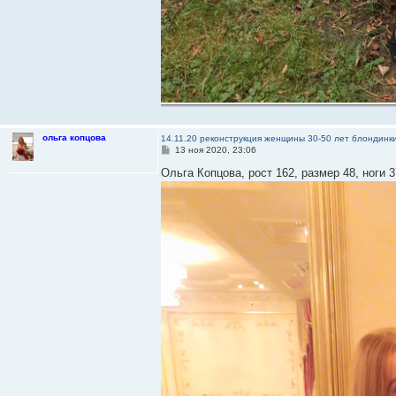
ольга копцова
14.11.20 реконструкция женщины 30-50 лет блондинк
С
13 ноя 2020, 23:06
о
о
Ольга Копцова, рост 162, размер 48, ноги 
б
щ
е
н
и
е