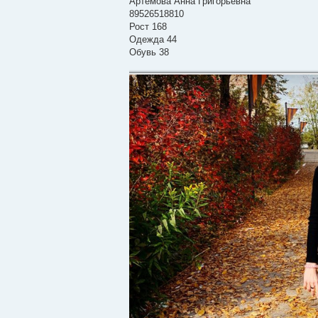
Артёмова Анна Григорьевна
щ
е
89526518810
н
Рост 168
и
е
Одежда 44
Обувь 38