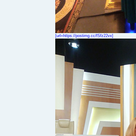
[url=https://postimg.cc/fSfz22vx]