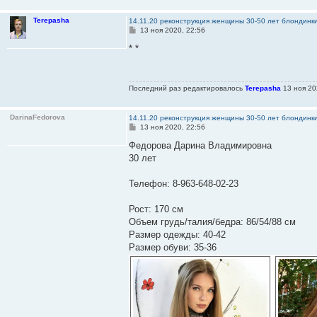
Terepasha
14.11.20 реконструкция женщины 30-50 лет блондинк
С
13 ноя 2020, 22:56
о
о
* *
б
щ
е
н
Последний раз редактировалось
Terepasha
13 ноя 20
и
е
DarinaFedorova
14.11.20 реконструкция женщины 30-50 лет блондинк
С
13 ноя 2020, 22:56
о
о
Федорова Дарина Владимировна
б
30 лет
щ
е
н
Телефон: 8-963-648-02-23
и
е
Рост: 170 см
Объем грудь/талия/бедра: 86/54/88 см
Размер одежды: 40-42
Размер обуви: 35-36