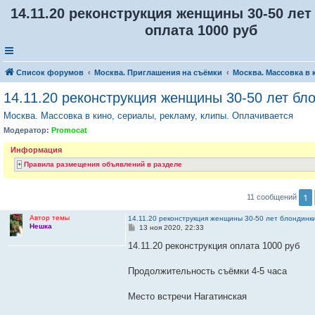
14.11.20 реконструкция женщины 30-50 ле
оплата 1000 руб
Список форумов
Москва. Приглашения на съёмки
Москва. Массовка в 
14.11.20 реконструкция женщины 30-50 лет бл
Москва. Массовка в кино, сериалы, рекламу, клипы. Оплачивается
Модератор:
Promocat
Информация
Правила размещения объявлений в разделе
1
11 сообщений
Автор темы
14.11.20 реконструкция женщины 30-50 лет блондинк
Нешка
С
13 ноя 2020, 22:33
о
о
14.11.20 реконструкция оплата 1000 руб
б
щ
е
Продолжительность съёмки 4-5 часа
н
и
е
Место встречи Нагатинская