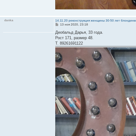
danka
14.11.20 реконструкция женщины 30-50 лет блондинк
С
13 ноя 2020, 23:18
о
о
Деобальд Дарья, 33 года.
б
Рост 171, размер 48.
щ
е
Т. 89261691122
н
и
е