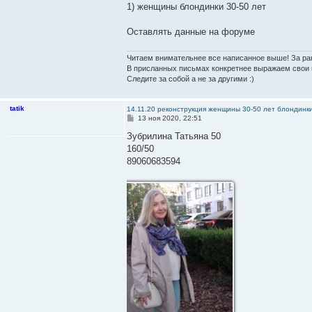
1) женщины блондинки 30-50 лет
Оставлять данные на форуме
Читаем внимательнее все написанное выше! За ра
В присланных письмах конкретнее выражаем свои 
Следите за собой а не за другими :)
tatik
14.11.20 реконструкция женщины 30-50 лет блондинк
С
13 ноя 2020, 22:51
о
о
Зубрилина Татьяна 50
б
160/50
щ
е
89060683594
н
и
е