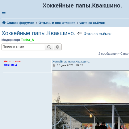
Хоккейные папы.Квакшино.
Список форумов
Отзывы и впечатления
Фото со съёмок
Хоккейные папы.Квакшино.
⇐
Фото со съёмок
Модератор:
Tasha_A
Поиск
Расширенный поиск
2 сообщения • Стра
Автор темы
Хоккейные папы.Квакшино.
Лесник 2
С
13 дек 2021, 19:32
о
о
б
щ
е
н
и
е