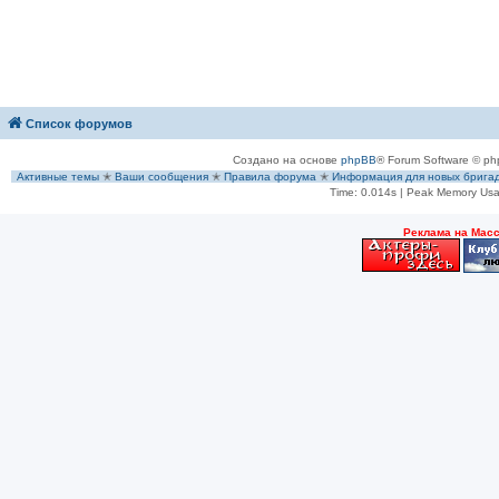
Список форумов
Создано на основе
phpBB
® Forum Software © ph
Активные темы
✭
Ваши сообщения
✭
Правила форума
✭
Информация для новых брига
Time: 0.014s
| Peak Memory Usa
Рeклама на Мас