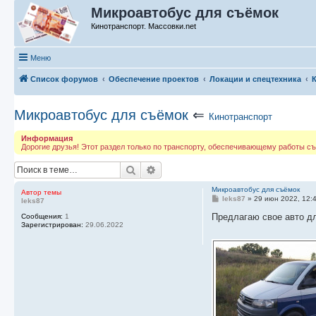
Микроавтобус для съёмок
Кинотранспорт. Массовки.net
Меню
Список форумов
Обеспечение проектов
Локации и спецтехника
Микроавтобус для съёмок
⇐
Кинотранспорт
Информация
Дорогие друзья! Этот раздел только по транспорту, обеспечивающему работы съ
Поиск
Расширенный поиск
Микроавтобус для съёмок
Автор темы
С
leks87
»
29 июн 2022, 12:
leks87
о
о
Предлагаю свое авто д
Сообщения:
1
б
Зарегистрирован:
29.06.2022
щ
е
н
и
е