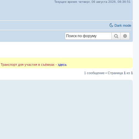
Текущее время:
четверг, 06 августа 2026,
08:36:51
Dark mode
Поиск
Расш
 Транспорт для участия в съёмках -
здесь
1 сообщение • Страница
1
из
1