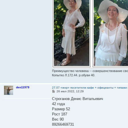
Преимущество человека -- совершенствование свои
Копытко Л.172.44. р.обуви 40.
den11979
27.07 «жнр» посетители кафе + официанты + типажи 
С
26 июл 2022, 12:29
о
о
Строганов Денис Витальевич
б
42 года
щ
е
Размер 52
н
Рост 187
и
е
Вес 90
89266469731