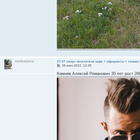
nuclearjuice
27.07 «жнр» посетители кафе + официанты + типажи 
С
26 июл 2022, 12:45
о
о
Камнев Алексей Романович 30 лет рост 20
б
щ
е
н
и
е