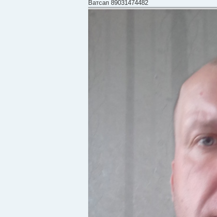
Ватсап 89031474482