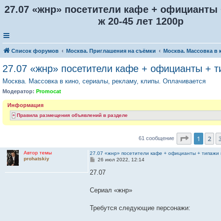
27.07 «жнр» посетители кафе + официанты 
ж 20-45 лет 1200р
Список форумов
Москва. Приглашения на съёмки
Москва. Массовка в 
27.07 «жнр» посетители кафе + официанты + т
Москва. Массовка в кино, сериалы, рекламу, клипы. Оплачивается
Модератор:
Promocat
Информация
Правила размещения объявлений в разделе
Страниц
1
2
61 сообщение
Автор темы
27.07 «жнр» посетители кафе + официанты + типажи 
prohatskiy
С
26 июл 2022, 12:14
о
о
27.07
б
щ
е
Сериал «жнр»
н
и
е
Требутся следующие персонажи: