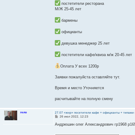
постетители ресторана
М/Ж 25-45 лет
бармены
официанты
девушка менеджер 25 лет
постетители кафе/квиза м/ж 20-45 лет
Оплата У всех 1200р
Заявки пожалуйста оставляйте тут.
Время и место Уточняется
расчитывайте на полную смену
гело
27.07 «жнр» посетители кафе + официанты + типажи 
С
26 июл 2022, 12:23
о
о
Андрюшин олег Александрович гр1968 р165 
б
щ
е