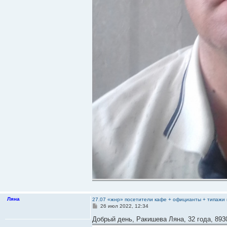
Ляна
27.07 «жнр» посетители кафе + официанты + типажи 
С
26 июл 2022, 12:34
о
о
Добрый день, Ракишева Ляна, 32 года, 893
б