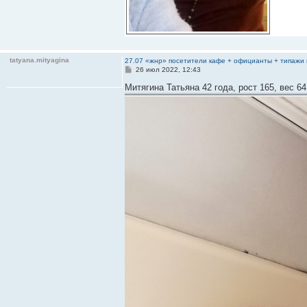
tatyana.mityagina
27.07 «жнр» посетители кафе + официанты + типажи 
С
26 июл 2022, 12:43
о
о
Митягина Татьяна 42 года, рост 165, вес 6
б
щ
е
н
и
е