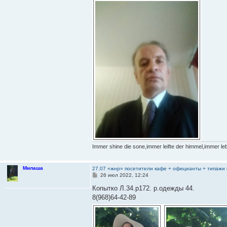
н
и
е
Immer shine die sone,immer leifte der himmel,immer leb
Милаша
27.07 «жнр» посетители кафе + официанты + типажи 
С
26 июл 2022, 12:24
о
о
Копытко Л.34.р172. р.одежды 44.
б
8(968)64-42-89
щ
е
н
и
е