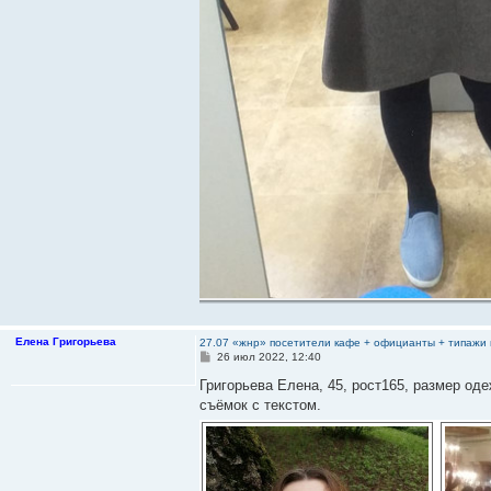
Елена Григорьева
27.07 «жнр» посетители кафе + официанты + типажи 
С
26 июл 2022, 12:40
о
о
Григорьева Елена, 45, рост165, размер оде
б
съёмок с текстом.
щ
е
н
и
е