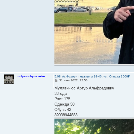
mulyavichyus.artur
5.08 т/с Фаворит мужчины 18-40 лет. Оплата 1500₽
С
31 июл 2022, 22:50
о
о
Мулявичюс Артур Альфредович
б
33года
щ
е
Рост 175
н
Одежда 50
и
е
Обувь 43
89038944888