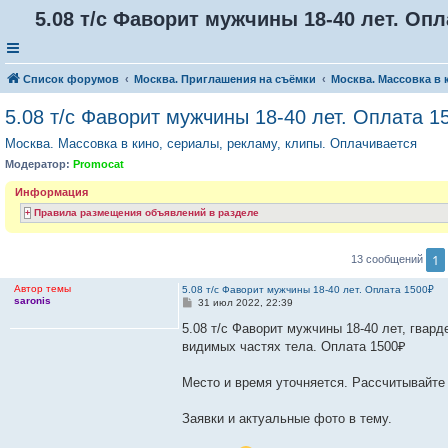
5.08 т/с Фаворит мужчины 18-40 лет. Опл
Список форумов
Москва. Приглашения на съёмки
Москва. Массовка в 
5.08 т/с Фаворит мужчины 18-40 лет. Оплата 1
Москва. Массовка в кино, сериалы, рекламу, клипы. Оплачивается
Модератор:
Promocat
Информация
Правила размещения объявлений в разделе
1
13 сообщений
Автор темы
5.08 т/с Фаворит мужчины 18-40 лет. Оплата 1500₽
saronis
С
31 июл 2022, 22:39
о
о
5.08 т/с Фаворит мужчины 18-40 лет, гвард
б
видимых частях тела. Оплата 1500₽
щ
е
н
Место и время уточняется. Рассчитывайте
и
е
Заявки и актуальные фото в тему.