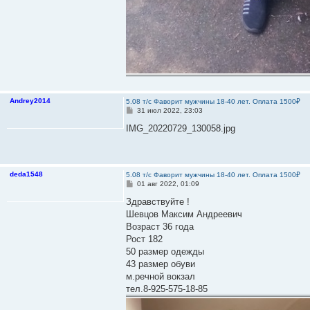
Andrey2014
5.08 т/с Фаворит мужчины 18-40 лет. Оплата 1500₽
С
31 июл 2022, 23:03
о
о
IMG_20220729_130058.jpg
б
щ
е
н
и
deda1548
5.08 т/с Фаворит мужчины 18-40 лет. Оплата 1500₽
е
С
01 авг 2022, 01:09
о
о
Здравствуйте !
б
Шевцов Максим Андреевич
щ
е
Возраст 36 года
н
Рост 182
и
е
50 размер одежды
43 размер обуви
м.речной вокзал
тел.8-925-575-18-85