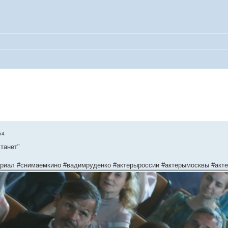
54
танет"
ериал #снимаемкино #вадимруденко #актерыроссии #актерымосквы #акт