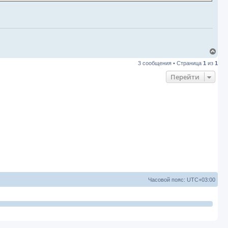
к
н
а
ч
а
л
у
В
е
3 сообщения • Страница
1
из
1
р
н
Перейти
у
т
ь
с
я
к
н
а
ч
а
л
у
Часовой пояс:
UTC+03:00