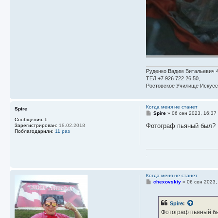
Руденко Вадим Витальевич 4
ТЕЛ +7 926 722 26 50,
Ростовское Училище Искусс
Когда меня не станет
Spire
С
Spire
»
06 сен 2023, 16:37
о
Сообщения:
6
о
Фотограф пьяный был?
Зарегистрирован:
18.02.2018
б
Поблагодарили:
11 раз
щ
е
н
и
.
е
Когда меня не станет
С
chexovskiy
»
06 сен 2023,
о
о
б
Spire
:
щ
е
Фотограф пьяный б
н