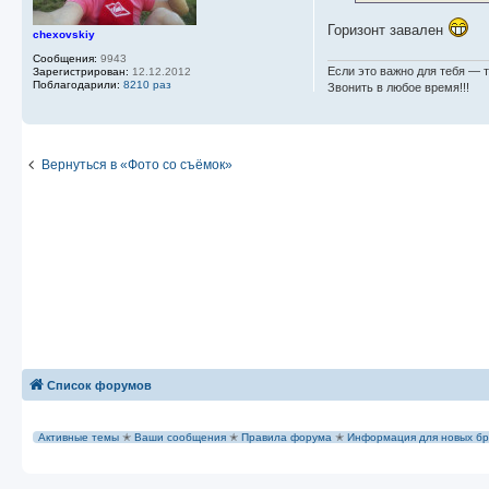
и
е
Горизонт завален
chexovskiy
Сообщения:
9943
Если это важно для тебя — 
Зарегистрирован:
12.12.2012
Поблагодарили:
8210 раз
Звонить в любое время!!!
Вернуться в «Фото со съёмок»
Список форумов
Активные темы
✭
Ваши сообщения
✭
Правила форума
✭
Информация для новых бр