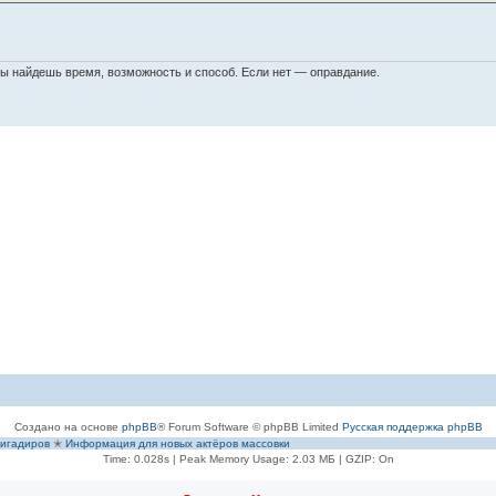
ты найдешь время, возможность и способ. Если нет — оправдание.
Создано на основе
phpBB
® Forum Software © phpBB Limited
Русская поддержка phpBB
игадиров
✭
Информация для новых актёров массовки
Time: 0.028s
| Peak Memory Usage: 2.03 МБ | GZIP: On