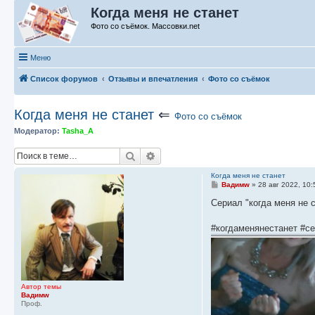
Когда меня не станет
Фото со съёмок. Массовки.net
Меню
Список форумов
Отзывы и впечатления
Фото со съёмок
Когда меня не станет
⇐
Фото со съёмок
Модератор:
Tasha_A
Поиск
Расширенный поиск
Когда меня не станет
С
Вадимw
»
28 авг 2022, 10:
о
о
Сериал "когда меня не с
б
щ
е
#когдаменянестанет #с
н
и
е
Автор темы
Вадимw
Проф.