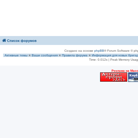
Список форумов
Создано на основе
phpBB
® Forum Software © ph
Активные темы
✭
Ваши сообщения
✭
Правила форума
✭
Информация для новых брига
Time: 0.012s
| Peak Memory Usage
Рeклама на Мас