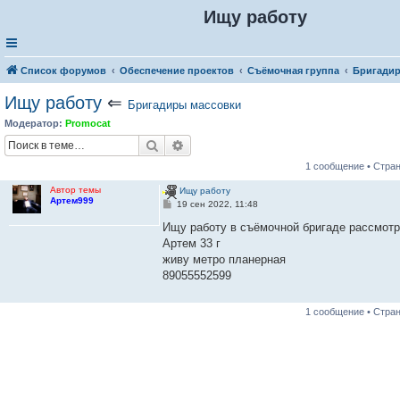
Ищу работу
Список форумов
Обеспечение проектов
Съёмочная группа
Бригадир
Ищу работу
⇐
Бригадиры массовки
Модератор:
Promocat
Поиск
Расширенный поиск
1 сообщение • Стра
Автор темы
Ищу работу
Артем999
С
19 сен 2022, 11:48
о
о
Ищу работу в съёмочной бригаде рассмот
б
Артем 33 г
щ
е
живу метро планерная
н
89055552599
и
е
1 сообщение • Стра