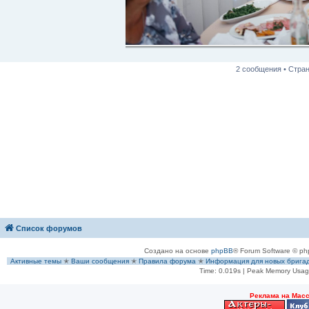
2 сообщения • Стра
Список форумов
Создано на основе
phpBB
® Forum Software © ph
Активные темы
✭
Ваши сообщения
✭
Правила форума
✭
Информация для новых брига
Time: 0.019s
| Peak Memory Usage
Рeклама на Мас