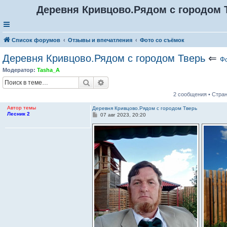
Деревня Кривцово.Рядом с городом 
Список форумов
Отзывы и впечатления
Фото со съёмок
Деревня Кривцово.Рядом с городом Тверь
⇐
Фо
Модератор:
Tasha_A
Поиск
Расширенный поиск
2 сообщения • Стра
Автор темы
Деревня Кривцово.Рядом с городом Тверь
Лесник 2
С
07 авг 2023, 20:20
о
о
б
щ
е
н
и
е